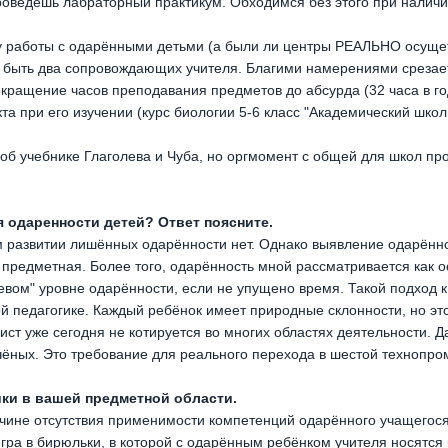
проведёшь лабраторный практикум. Обходимся без этого при нали
у работы с одарёнными детьми (а были ли центры РЕАЛЬНО осуще
о быть два сопровождающих учителя. Благими намерениями срезае
кращение часов преподавания предметов до абсурда (32 часа в го
а при его изучении (курс биологии 5-6 класс "Академический шко
об учебнике Глаголева и Чуба, но оргмомент с общей для школ пр
я одаренности детей? Ответ поясните.
м развитии лишённых одарённости нет. Однако выявление одарённо
но предметная. Более того, одарённость мной рассматривается как
евом" уровне одарённости, если не упущено время. Такой подход 
й педагогике. Каждый ребёнок имеет природные склонности, но это
ист уже сегодня не котируется во многих областях деятельности. Д
чёных. Это требование для реального перехода в шестой технопр
ки в вашей предметной области.
ичине отсутствия применимости компетенций одарённого учащегося
Игра в бирюльки, в которой с одарённым ребёнком учителя носятся 