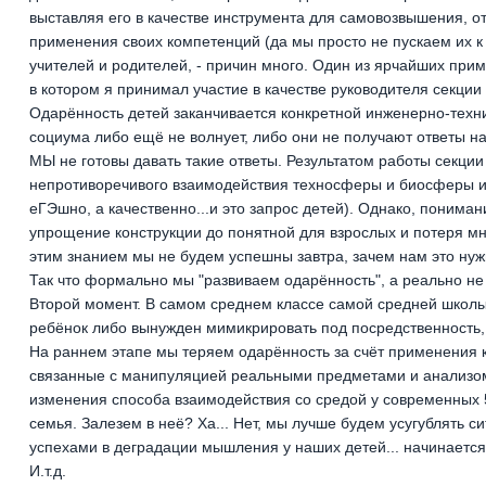
выставляя его в качестве инструмента для самовозвышения, о
применения своих компетенций (да мы просто не пускаем их к
учителей и родителей, - причин много. Один из ярчайших при
в котором я принимал участие в качестве руководителя секции
Одарённость детей заканчивается конкретной инженерно-техни
социума либо ещё не волнует, либо они не получают ответы н
МЫ не готовы давать такие ответы. Результатом работы секци
непротиворечивого взаимодействия техносферы и биосферы и 
еГЭшно, а качественно...и это запрос детей). Однако, пониман
упрощение конструкции до понятной для взрослых и потеря мно
этим знанием мы не будем успешны завтра, зачем нам это нуж
Так что формально мы "развиваем одарённость", а реально не 
Второй момент. В самом среднем классе самой средней школы
ребёнок либо вынужден мимикрировать под посредственность, 
На раннем этапе мы теряем одарённость за счёт применения ко
связанные с манипуляцией реальными предметами и анализом
изменения способа взаимодействия со средой у современных 
семья. Залезем в неё? Ха... Нет, мы лучше будем усугублять
успехами в деградации мышления у наших детей... начинается 
И.т.д.