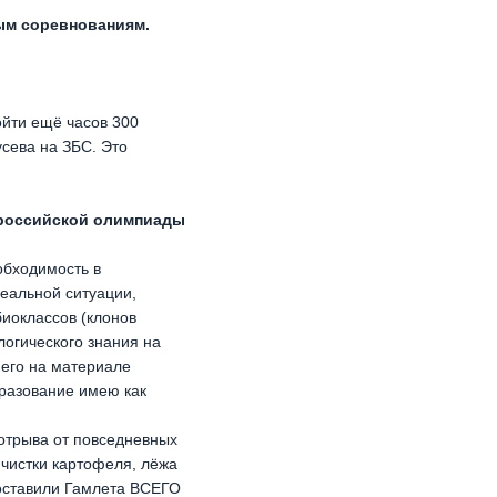
ым соревнованиям.
ойти ещё часов 300
усева на ЗБС. Это
ероссийской олимпиады
обходимость в
еальной ситуации,
биоклассов (клонов
логического знания на
 его на материале
бразование имею как
 отрыва от повседневных
е чистки картофеля, лёжа
 поставили Гамлета ВСЕГО