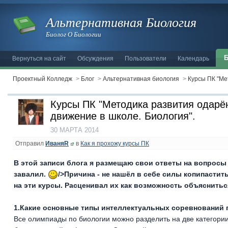
Альтернативная Биология
Биолог О Биологии
Б
Вернуться на сайт
Обсуждения
Пользователи
Календарь
Проектный Колледж
>
Блог
>
Альтернативная биология
>
Курсы ПК "Ме
Курсы ПК "Методика развития одарё
движение в школе. Биология".
30 МАРТА 2014
Отправил
ИваняR
в
Как я прохожу курсы ПК
В этой записи блога я размещаю свои ответы на вопросы к
завалил.
/>Причина - не нашёл в себе силы копипастит
на эти курсы. Расценивал их как возможность объяснитьс
1.Какие основные типы интеллектуальных соревнований 
Все олимпиады по биологии можно разделить на две категори