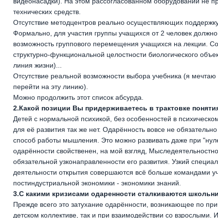
видеонасадки). На этом рассогласованном оборудовании не 
технических средств.
Отсутствие методцентров реально осуществляющих поддержк
Формально, для участия группы учащихся от 2 человек должн
возможность группового перемещения учащихся на лекции. Со
структурно-функциональной целостности биологического объект
линия жизни)...
Отсутствие реальной возможности выбора учебника (я мечтаю 
перейти на эту линию).
Можно продолжить этот список абсурда.
2.Какой позиции Вы придерживаетесь в трактовке поняти
Детей с нормальной психикой, без особенностей в психическо
для её развития так же нет. Одарённость вовсе не обязатель
способ работы мышления. Это можно развивать даже при "нул
одарённости свойственен, на мой взгляд, Мыследеятельностно
обязательной узконаправленности его развития. Узкий специал
деятельности открытия совершаются всё больше командами у
постиндустриальной экономики - экономики знаний.
3.С какими кризисами одаренности сталкиваются школьни
Прежде всего это затухание одарённости, возникающее по пр
детском коллективе, так и при взаимодействии со взрослыми. 