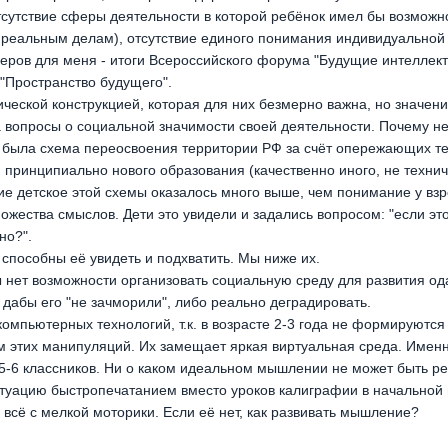
тсутствие сферы деятельности в которой ребёнок имел бы возможно
 реальным делам), отсутствие единого понимания индивидуальной 
меров для меня - итоги Всероссийского форума "Будущие интеллек
 "Пространство будущего".
ческой конструкцией, которая для них безмерно важна, но значени
а вопросы о социальной значимости своей деятельности. Почему н
и была схема переосвоения территории РФ за счёт опережающих те
принципиально нового образования (качественно иного, не технич
ие детское этой схемы оказалось много выше, чем понимание у взро
жества смыслов. Дети это увидели и задались вопросом: "если это
но?".
способны её увидеть и подхватить. Мы ниже их.
 нет возможности организовать социальную среду для развития о
дабы его "не зачморили", либо реально деградировать.
мпьютерных технологий, т.к. в возрасте 2-3 года не формируются
 этих манипуляций. Их замещает яркая виртуальная среда. Именн
5-6 классников. Ни о каком идеальном мышлении не может быть ре
 ситуацию быстропечатанием вместо уроков калиграфии в начальной
всё с мелкой моторики. Если её нет, как развивать мышление?