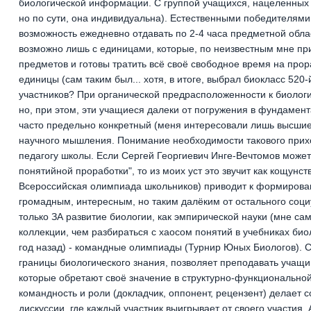
биологической информации. С группой учащихся, нацеленных н
но по сути, она индивидуальна). Естественными победителями
возможность ежедневно отдавать по 2-4 часа предметной облас
возможно лишь с единицами, которые, по неизвестным мне пр
предметов и готовы тратить всё своё свободное время на пр
единицы (сам таким был... хотя, в итоге, выбрал биокласс 52
участников? При органической предрасположенности к биологии
но, при этом, эти учащиеся далеки от погружения в фундамент
часто предельно конкретный (меня интересовали лишь высшие
научного мышления. Понимание необходимости такового приход
педагогу школы. Если Сергей Георгиевич Инге-Вечтомов может 
понятийной проработки", то из моих уст это звучит как кощунст
Всероссийская олимпиада школьников) приводит к формирова
громадным, интересным, но таким далёким от остального социум
только ЗА развитие биологии, как эмпирической науки (мне са
коллекции, чем разбираться с хаосом понятий в учебниках биол
год назад) - командные олимпиады (Турнир Юных Биологов). 
границы биологического знания, позволяет преподавать учащи
которые обретают своё значение в структурно-функциональной
командность и роли (докладчик, оппонент, рецензент) делает с
дискуссии, где каждый участник выигрывает от своего участия