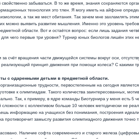
войственно забываться. В то же время, знания сохраняются орган
мационных технология это тлен. Я могу иметь на айфоне опреде
иологии, а так же мест обитания. Так зачем мне захламлять этим
их можно выявить развитие мышления. Именно это уровень требов
дметной области. Вот и остаётся вопрос: если лишь задания четв
ля чего первые три уровня? Турнир юных биологов лишён этих нед
и за счёт вращения части движущейся системы вокруг оси, отсутств
, реализующий принцип движения при помощи колеса? С какими тр
ты с одаренными детьми в предметной области.
организационные трудности, первостепенным на сегодня является
готовке к олимпиадам. Такого количества заинтересованных, мот
льно. Так, к примеру, в ядре команды Биотурнира у меня есть 5 ч
й сложности с коллективом больше 10 человек методически не реал
аешь информацию на учащихся без понимания, построения идеали
ка противоречит замыслу развития олимпиадного движения точно т
ласовано. Наличие софта современного и старого железа (цифров