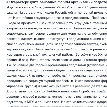
4.Охарактеризуйте основные формы организации подгото
И далась вам эта "предметная область", коллеги! Слушал за
школы. На сегодня учениками Российской инженерной школы 
нет. И это общая тенденция по всем предметностям. Проблем
- хода от предметной заинтересованности к фундаментальным 
направления науки, технологии, техники. Поэтому на сегодня
содержательным) соревнованиям для меня является обучение
понятий, систем, выявление структуры предметного знания 
способность понимания (в т.ч. неадаптированного текста), сх
заучивание догм. Наши учебники лет на 40 отстают от реально
имеющая с реальной технологией работы. Во всём мире XXI век
прошлый век). Вот и строим силиконовые долины вместо граф
Т.о. основные две формы организации подготовки (групповые и
каждый участник достраивает общее понимание содержания. В
схематизацией, выявление проблемы) и проектная деятельност
преодоления социокультурной проблемы). И это позволяет фор
управленч. группы) и включать учащихся в реальную деятельно
А остальное приложится. Ребёнок поличивший сребства к рабо
дорастить способ и выявить конкретно зону незнания, непоним
подготовку в МГУ и понимает всё. Но это математически одарён