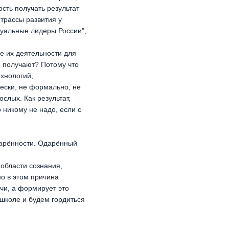
сть получать результат
трассы развития у
туальные лидеры России",
е их деятельности для
е получают? Потому что
хнологий,
ески, не формально, не
слых. Как результат,
 никому не надо, если с
дарённости. Одарённый
 области сознания,
о в этом причина
чи, а формирует это
 школе и будем гордиться