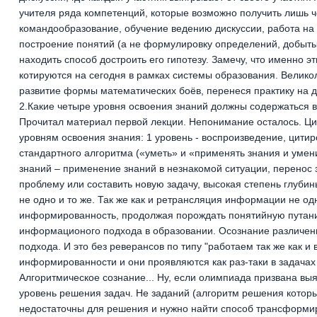
учителя ряда компетенций, которые возможно получить лишь ч
командообразование, обучение ведению дискуссии, работа на
построение понятий (а не формулировку определений, добытых
находить способ достроить его гипотезу. Замечу, что именно 
котируются на сегодня в рамках системы образования. Велико
развитие формы математических боёв, перенеся практику на 
2.Какие четыре уровня освоения знаний должны содержаться в
Прочитал материал первой лекции. Непонимание осталось. Ци
уровням освоения знания: 1 уровень - воспроизведение, цитир
стандартного алгоритма («уметь» и «применять знания и умен
знаний – применение знаний в незнакомой ситуации, перенос
проблему или составить новую задачу, высокая степень глубин
не одно и то же. Так же как и ретрансляция информации не о
информированность, продолжая порождать понятийную путани
информационого подхода в образовании. Осознание различени
подхода. И это без реверансов по типу "работаем так же как и
информированности и они проявляются как раз-таки в задачах 
Алгоритмическое сознание... Ну, если олимпиада призвана выя
уровень решения задач. Не заданий (алгоритм решения которых
недостаточны для решения и нужно найти способ трансформиро