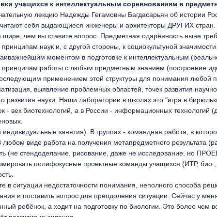
вки учащихся к интеллектуальным соревнованиям в предметн
мечательную лекцию Надежды Гегамовны Багдасарьян об истории Р
считают себя выдающиеся инженеры и архитекторы ДРУГИХ стран. 
а шире, чем вы ставите вопрос. Предметная одарённость ныне тре
принципам наук и, с другой стороны, к социокультуной значимости
 наиважнейшим моментом в подготовке к интеллектуальным (реально
 принципам работы с любым предметным знанием (построение ид
с последующим применением этой структуры для понимания любой
ематизация, выявление проблемных областей, точек развития научно
го развития науки. Наши лаборатории в школах это "игра в бирюльк
 - век биотехнологий, а в России - информационных технологий (д
еновых.
 индивидуальные занятия). В группах - командная работа, в котор
 любом виде работа на получения метапредметного результата (ра
ь (не стендоделание, рисование, даже не исследование, но ПРОЕК
мировать полифокусные проектные команды учащихся (ИТР, био., 
сть.
те в ситуации недостаточности понимания, неполного способа реш
ания и поставить вопрос для преодоления ситуации. Сейчас у мен
ный ребёнок, а ходит на подготовку по биологии. Это более чем во