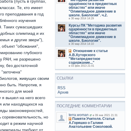
бота (пусть в группах,
одарённости в предметных
лассах. Те, кто имеет
областях" или иначе
"Олимпиадное движение в
ого преподавания в год
школе. Биология". ч.2.
в 30 мар 2014 14:29
блённого изучения
Курсы ПК "Методика развития
й. Таких сумасшедших
одарённости в предметных
областях" или иначе
подобных олимпиад и их
"Олимпиадное движение в
мья и другие звери"),
школе. Биология".
в 30 мар 2014 14:10
 объект "обожания",
Отношение к статье
рмированию глубокого
А.В.Хуторского
"Метапредметное
ку РАН, не разрешено
содержание..."
ку, без достаточной
в 03 фев 2013 21:01
 "заточена"
ССЫЛКИ
биологов, живущих своим
жно быть. Напротив, я
RSS
иногого для моей
Архив
у я вышел на него всего
я или находящихся на
ПОСЛЕДНИЕ КОММЕНТАРИИ
ряды закономерностей,
terra.woman
в 09 янв 2021 21:31
 соревновательность, но
Памяти Учителя. Статья
А.Горяшко о Галине
водит в режим научной
Анатольевне Соколовой.
 олимпиады требуют от