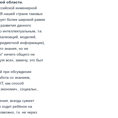
ой области.
оссийской инженерной
В нашей стране таковых
бует более широкой рамки
 развития данного
 интеллектуальным, т.е.
еализаций, моделей,
 предметной информации),
го знания, но не
и" ничего общего не
ля всех, замечу, это был
ой при обсуждении
бота со знанием,
Т, как способ
экономич., социальн.,
ения, всегда сумеет
я ходит ребёнок на
зможно, т.к. не через