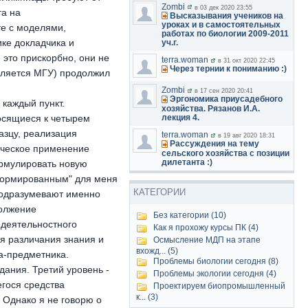
Zombi
в 03 дек 2020 23:55
та на
Высказывания учеников на
уроках и в самостоятельных
те с моделями,
работах по биологии 2009-2011
ике докладчика и
уч.г.
 это прискорбно, они не
terra.woman
в 31 окт 2020 22:45
Через тернии к пониманию :)
является МГУ) продолжил
Zombi
в 17 сен 2020 20:41
Эргономика приусадебного
каждый пункт.
хозяйства. Рязанов И.А.
осящиеся к четырем
лекция 4.
азцу, реализация
terra.woman
в 19 авг 2020 18:31
Рассуждения на тему
орческое применение
сельского хозяйства с позиции
дилетанта :)
ормулировать новую
информированным" для меня
КАТЕГОРИИ
 подразумевают именно
должение
Без категории (10)
едеятельностного
Как я прохожу курсы ПК (4)
ля различания знания и
Осмысление МДП на этапе
вхожд... (5)
ка-предметника.
Проблемы биологии сегодня (8)
дания. Третий уровень -
Проблемы экологии сегодня (4)
егося средства
Проектируем биопромышленный
к... (3)
 Однако я не говорю о