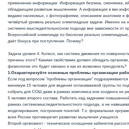
применении информации. Информация безлика, сменяема, ей с
обладающим развитым мышлением. А информация в век инфор
видами насекомых, с фотографиями, описанием анатомии и физ
четвёртый уровень реально олимпиадные задачи. Именно на н
системно-мыследеятельносном подходе вне зависимости от пре
Всероссийской олимпиаде по биологии реально олимпиадные, д
даёт бонуса при поступлении. Почему?
Задача уровня 4. Колесо, как система движения по поверхност
причины этого? Какими свойствами должен обладать организм
физиологии это будет связано и как их возможно преодолеть?
1.Охарактеризуйте основные проблемы организации рабо
Если под вопросом "проблемы организации" подразумеваются 
минимум 15 человек для ведения оплачиваемой группы по под
собрать для СОШ даже в рамках комплекса или холдинга не реа
5 человек второго состава. Работать над задачами повышенно
рамках системомыследеятельностного подхода, а не навешив
моделирования, построения понятий. Т.о. формальная орграм
всея России противоречит развитию мышления учащихся.
Второй оргмомент - техническое оснащение кабинетов рассог