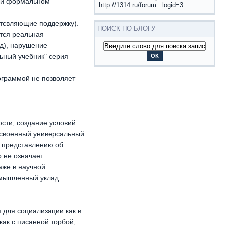
чии формальном
http://1314.ru/forum...logid=3
тсвляющие поддержку).
ПОИСК ПО БЛОГУ
тся реальная
д), нарушение
льный учебник" серия
ограммой не позволяет
сти, создание условий
 освоенный универсальный
к представлению об
 не означает
аже в научной
омышленный уклад
 для социализации как в
как с писанной торбой,