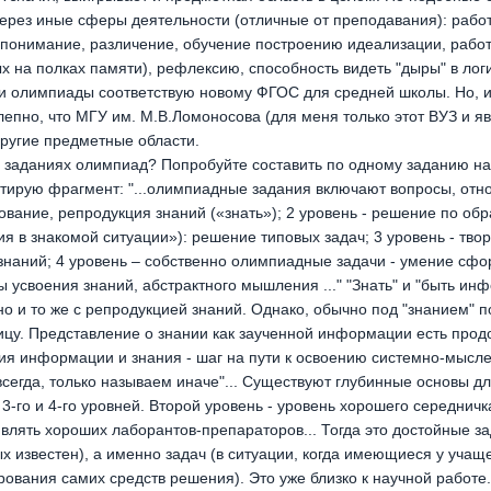
ерез иные сферы деятельности (отличные от преподавания): рабо
 понимание, различение, обучение построению идеализации, рабо
 на полках памяти), рефлексию, способность видеть "дыры" в лог
эти олимпиады соответствую новому ФГОС для средней школы. Но, и
лепно, что МГУ им. М.В.Ломоносова (для меня только этот ВУЗ и 
другие предметные области.
 заданиях олимпиад? Попробуйте составить по одному заданию на 
тирую фрагмент: "...олимпиадные задания включают вопросы, отн
ование, репродукция знаний («знать»); 2 уровень - решение по обр
ия в знакомой ситуации»): решение типовых задач; 3 уровень - тв
 знаний; 4 уровень – собственно олимпиадные задачи - умение сф
ы усвоения знаний, абстрактного мышления ..." "Знать" и "быть 
дно и то же с репродукцией знаний. Однако, обычно под "знанием"
цу. Представление о знании как заученной информации есть про
я информации и знания - шаг на пути к освоению системно-мысл
 всегда, только называем иначе"... Существуют глубинные основы д
3-го и 4-го уровней. Второй уровень - уровень хорошего середнич
влять хороших лаборантов-препараторов... Тогда это достойные за
 известен), а именно задач (в ситуации, когда имеющиеся у учащ
вания самих средств решения). Это уже близко к научной работе.