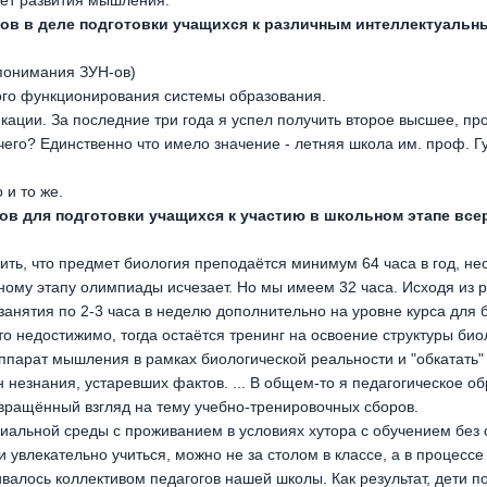
чёт развития мышления.
гов в деле подготовки учащихся к различным интеллектуальн
понимания ЗУН-ов)
ого функционирования системы образования.
ации. За последние три года я успел получить второе высшее, пр
 чего? Единственно что имело значение - летняя школа им. проф. Г
 и то же.
ов для подготовки учащихся к участию в школьном этапе вс
жить, что предмет биология преподаётся минимум 64 часа в год, не
ому этапу олимпиады исчезает. Но мы имеем 32 часа. Исходя из р
анятия по 2-3 часа в неделю дополнительно на уровне курса для 
о недостижимо, тогда остаётся тренинг на освоение структуры био
аппарат мышления в рамках биологической реальности и "обкатать"
 незнания, устаревших фактов. ... В общем-то я педагогическое о
звращённый взгляд на тему учебно-тренировочных сборов.
циальной среды с проживанием в условиях хутора с обучением без
 и увлекательно учиться, можно не за столом в классе, а в процесс
живалось коллективом педагогов нашей школы. Как результат, дети