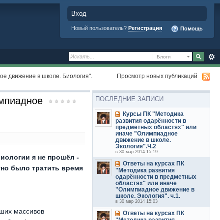
Вход
Новый пользователь?
Регистрация
Помощь
Блоги
е движение в школе. Биология".
Просмотр новых публикаций
импиадное
ПОСЛЕДНИЕ ЗАПИСИ
Курсы ПК "Методика
развития одарённости в
предметных областях" или
иначе "Олимпиадное
движение в школе.
Экология".Ч.2
в 30 мар 2014 15:19
биологии я не прошёл -
Ответы на курсах ПК
стно было тратить время
"Методика развития
одарённости в предметных
областях" или иначе
"Олимпиадное движение в
школе. Экология". ч.1.
в 30 мар 2014 15:03
ьших массивов
Ответы на курсах ПК
"Методика развития