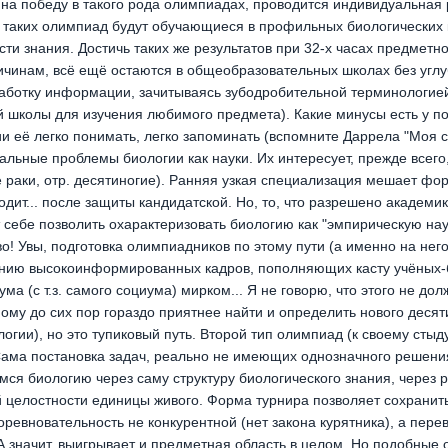
а победу в такого рода олимпиадах, проводится индивидуальная ра
 таких олимпиад будут обучающиеся в профильных биологических к
ти знания. Достичь таких же результатов при 32-х часах предметн
ичинам, всё ещё остаются в общеобразовательных школах без углу
оработку информации, зачитываясь зубодробительной терминологие
0-й школы для изучения любимого предмета). Какие минусы есть у 
 её легко понимать, легко запоминать (вспомните Даррела "Моя се
альные проблемы биологии как науки. Их интересует, прежде всего,
 раки, отр. десятиногие). Ранняя узкая специализация мешает фо
ит... после защиты кандидатской. Но, то, что разрешено академи
себе позволить охарактеризовать биологию как "эмпирическую нау
во! Увы, подготовка олимпиадников по этому пути (а именно на него
нию высокоинформированных кадров, пополняющих касту учёных-
а (с т.з. самого социума) мирком... Я не говорю, что этого не дол
мому до сих пор гораздо приятнее найти и определить нового десят
огии), но это тупиковый путь. Второй тип олимпиад (к своему стыд
Сама постановка задач, реально не имеющих однозначного решени
мся биологию через саму структуру биологического знания, через 
 целостности единицы живого. Форма турнира позволяет сохранить
оревновательность не конкурентной (нет закона курятника), а пере
. А значит, выигрывает и предметная область в целом. Но подобные