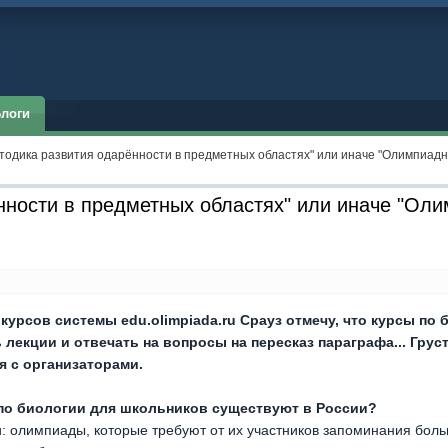
логи
тодика развития одарённости в предметных областях" или иначе "Олимпиадно
нности в предметных областях" или иначе "Ол
урсов системы edu.olimpiada.ru Срауз отмечу, что курсы по 
ь лекции и отвечать на вопросы на пересказ параграфа... Гру
я с организаторами.
по биологии для школьников существуют в России?
и: олимпиады, которые требуют от их участников запоминания бол