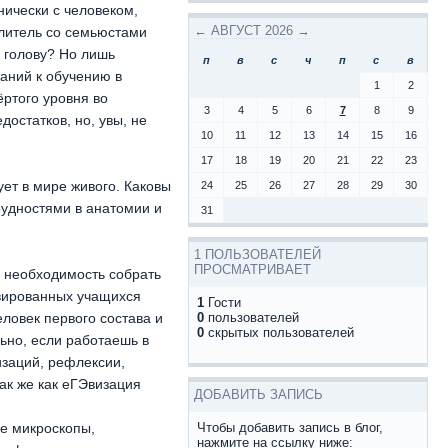
ически с человеком,
←
АВГУСТ 2026
→
литель со семьюстами
 голову? Но лишь
п
в
с
ч
п
с
в
аний к обучению в
1
2
ёртого уровня во
3
4
5
6
7
8
9
остатков, но, увы, не
10
11
12
13
14
15
16
17
18
19
20
21
22
23
ует в мире живого. Каковы
24
25
26
27
28
29
30
удностями в анатомии и
31
1 ПОЛЬЗОВАТЕЛЕЙ
ПРОСМАТРИВАЕТ
 необходимость собрать
ивированных учащихся
1
Гости
еловек первого состава и
0
пользователей
0
скрытых пользователей
ьно, если работаешь в
заций, рефлексии,
ак же как еГЭвизация
ДОБАВИТЬ ЗАПИСЬ
ые микроскопы,
Чтобы добавить запись в блог,
нажмите на ссылку ниже: