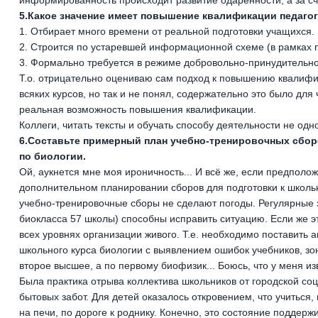
информированность происходит развитие одарённости, а за с
5.Какое значение имеет повышение квалификации педаго
1. Отбирает много времени от реальной подготовки учащихся.
2. Строится по устаревшей информационной схеме (в рамках 
3. Формально требуется в режиме добровольно-принудительн
Т.о. отрицательно оцениваю сам подход к повышению квалифик
всяких курсов, но так и не понял, содержательно это было для
реальная возможность повышения квалификации.
Коллеги, читать тексты и обучать способу деятельности не одно
6.Составьте примерный план учебно-тренировочных сбор
по биологии.
Ой, аукнется мне моя ироничность... И всё же, если предполо
дополнительном планировании сборов для подготовки к школьн
учебно-тренировочные сборы не сделают погоды. Регулярные з
биокласса 57 школы) способны исправить ситуацию. Если же эт
всех уровнях организации живого. Т.е. необходимо поставить 
школьного курса биологии с выявлением ошибок учебников, зон
второе высшее, а по первому биофизик... Боюсь, что у меня и
Была практика отрыва коллектива школьников от городской со
бытовых забот. Для детей оказалось откровением, что учиться,
на печи, по дороге к роднику. Конечно, это состояние поддер