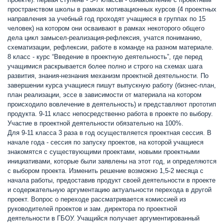
пространством школы в рамках мотивационных курсов (4 проектных
направления за учебный год проходят учащиеся в группах по 15
человек) на котором они осваивают в рамках некоторого общего
дела цикл замысел-реализация-рефлексия, учатся пониманию,
схематизации, рефлексии, работе в команде на разном материале.
8 класс - курс “Введение в проектную деятельность”, где перед
учащимися раскрывается более полно и строго на схемах шага
развития, знания-незнания механизм проектной деятельности. По
завершении курса учащиеся пишут выпускную работу (бизнес-план,
план реализации, эссе в зависимости от материала на котором
происходило вовлечение в деятельность) и представляют прототип
продукта. 9-11 класс непосредственно работа в проекте по выбору.
Участие в проектной деятельности обязательно на 100%.
Для 9-11 класса 3 раза в год осуществляется проектная сессия. В
начале года - сессия по запуску проектов, на которой учащиеся
знакомятся с существующими проектами, новыми проектными
инициативами, которые были заявлены на этот год, и определяются
с выбором проекта. Изменить решение возможно 1,5-2 месяца с
начала работы, предоставив продукт своей деятельности в проекте
и содержательную аргументацию актуальности перехода в другой
проект. Вопрос о переходе рассматривается комиссией из
руководителей проектов и зам. директора по проектной
деятельности в ГБОУ. Учащийся получает аргументированный