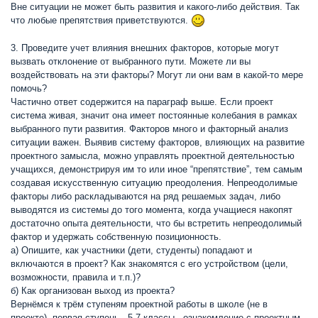
Вне ситуации не может быть развития и какого-либо действия. Так
что любые препятствия приветствуются.
3. Проведите учет влияния внешних факторов, которые могут
вызвать отклонение от выбранного пути. Можете ли вы
воздействовать на эти факторы? Могут ли они вам в какой-то мере
помочь?
Частично ответ содержится на параграф выше. Если проект
система живая, значит она имеет постоянные колебания в рамках
выбранного пути развития. Факторов много и факторный анализ
ситуации важен. Выявив систему факторов, влияющих на развитие
проектного замысла, можно управлять проектной деятельностью
учащихся, демонстрируя им то или иное “препятствие”, тем самым
создавая искусственную ситуацию преодоления. Непреодолимые
факторы либо раскладываются на ряд решаемых задач, либо
выводятся из системы до того момента, когда учащиеся накопят
достаточно опыта деятельности, что бы встретить непреодолимый
фактор и удержать собственную позиционность.
а) Опишите, как участники (дети, студенты) попадают и
включаются в проект? Как знакомятся с его устройством (цели,
возможности, правила и т.п.)?
б) Как организован выход из проекта?
Вернёмся к трём ступеням проектной работы в школе (не в
проекте). первая ступень - 5-7 классы - ознакомление с проектным