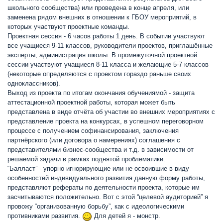
школьного сообщества) или проведена в конце апреля, или
заменена рядом внешних в отношении к ГБОУ мероприятий, в
которых участвуют проектные команды.
Проектная сессия - 6 часов работы 1 день. В событии участвуют
все учащиеся 9-11 классов, руководители проектов, приглашённые
эксперты, администрация школы. В промежуточной проектной
сессии участвуют учащиеся 8-11 класса и желающие 5-7 классов
(некоторые определяются с проектом гораздо раньше своих
одноклассников).
Выход из проекта по итогам окончания обучениямой - защита
аттестационной проектной работы, которая может быть
представлена в виде отчёта об участии во внешних мероприятиях с
представление проекта на конкурсах, в успешном переговорном
процессе с получением софинансирования, заключения
партнёрского (или договора о намерениях) соглашения с
представителями бизнес-сообщества и т.д. в зависимости от
решаемой задачи в рамках поднятой проблематики.
“Балласт” - упорно игнорирующие или не освоившие в виду
особенностей индивидуального развития данную форму работы,
представляют рефераты по деятельности проекта, которые им
засчитываются положительно. Вот с этой “целевой аудиторией” я
провожу “организованную борьбу”, как с идеологическими
противниками развития.
Для детей я - монстр.