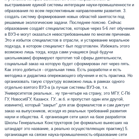
выстраивание единой системы интеграции науки-промышленности и
образования по всем перспективным направлениям развития. 3.
создать систему формирования новых областей занятости под
решаемые экологические задачи. Последнее поясню. Сейчас
образование создаёт специалистов, которые через 5-6 лет обучения
в ВУЗ-е могут оказаться невостребованными по многим причинам.
Это и избыток специалистов в отрасли, и устаревание моральное
подхода, в котором специалист был подготовлен. Избежать этого
возможно лишь тогда, когда сами учащиеся (ещё будучи
школьниками) формируют прототип той сферы деятельности,
социальный заказ на которую будет сформирован лет через пять.
Как этого добиться - отдельная тема. Есть разработки и есть
методика и дидактика опережающего обучения и есть практика. Но
организовать такую структуру возможно лишь в рамках одного
отдельно взятого ВУЗ-а (а лучше системы ВУЗ-ов, т.к.
Университетов реальных.. ну три-четыре на страну, это МГУ, С-Пб
ГУ, НовосибГУ, Казанск. ГУ...м.б. и пропустил один или другой,
извините), который "закрыт" для атак формалистов и сам диктует
заказ на выпускников, исходя из реальных требований развития
науки и общества. 4. организация сети школ на базе разработок
Школы Генеральных Конструкторов (не формально вынесших на
штандарт это название, а реально осуществляющих практику) 5.
организация на связке наука-промышленность-образование сети