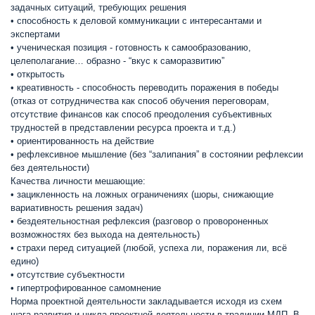
задачных ситуаций, требующих решения
• способность к деловой коммуникации с интересантами и
экспертами
• ученическая позиция - готовность к самообразованию,
целеполагание… образно - “вкус к саморазвитию”
• открытость
• креативность - способность переводить поражения в победы
(отказ от сотрудничества как способ обучения переговорам,
отсутствие финансов как способ преодоления субъективных
трудностей в представлении ресурса проекта и т.д.)
• ориентированность на действие
• рефлексивное мышление (без “залипания” в состоянии рефлексии
без деятельности)
Качества личности мешающие:
• зацикленность на ложных ограничениях (шоры, снижающие
вариативность решения задач)
• бездеятельностная рефлексия (разговор о провороненных
возможностях без выхода на деятельность)
• страхи перед ситуацией (любой, успеха ли, поражения ли, всё
едино)
• отсутствие субъектности
• гипертрофированное самомнение
Норма проектной деятельности закладывается исходя из схем
шага развития и цикла проектной деятельности в традиции МДП. В