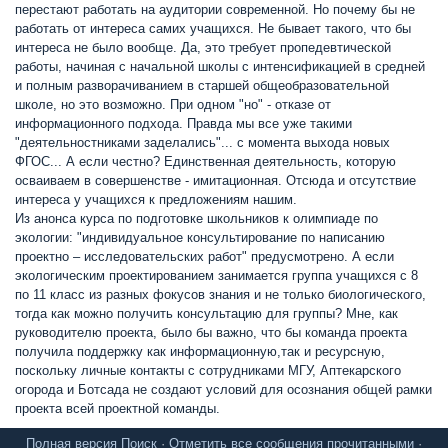
перестают работать на аудитории современной. Но почему бы не
работать от интереса самих учащихся. Не бывает такого, что бы
интереса не было вообще. Да, это требует пропедевтической
работы, начиная с начальной школы с интенсификацией в средней
и полным разворачиванием в старшей общеобразовательной
школе, но это возможно. При одном "но" - отказе от
информационного подхода. Правда мы все уже такими
"деятельностниками заделались"... с момента выхода новых
ФГОС... А если честно? Единственная деятельность, которую
осваиваем в совершенстве - имитационная. Отсюда и отсутствие
интереса у учащихся к предложениям нашим.
Из анонса курса по подготовке школьников к олимпиаде по
экологии: "индивидуальное консультирование по написанию
проектно – исследовательских работ" предусмотрено. А если
экологическим проектированием занимается группа учащихся с 8
по 11 класс из разных фокусов знания и не только биологического,
тогда как можно получить консультацию для группы? Мне, как
руководителю проекта, было бы важно, что бы команда проекта
получила поддержку как информационную,так и ресурсную,
поскольку личные контакты с сотрудниками МГУ, Аптекарского
огорода и Ботсада не создают условий для осознания общей рамки
проекта всей проектной команды.
Полная версия
Поиск
·
Отметить все сообщения прочитанными
·