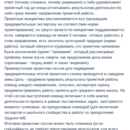
ответ (почему отказали, почему разрешили) и либо дорабатывает
проектный год до конца (отчитываясь результатам деятельности),
либо сразу меняет направление проектной работы.
Проектные инициативы рассматриваются все (прошедшие
предварительную экспертизу на соответствие норме
проектирования), но запуск проекта по инициативе поддерживается
если: набирается команда не менее 5 человек, готовых работать в
этом направлении, есть носитель культурной традиции (нормы
работы), который обязуется курировать это проектное начинание.
Были исключения (проект “призвание”, который рассматривал
проблему жизни после смерти, как продолжение дела жизни
соратниками - творец живёт в своих творениях).
Промежуточная проектная сессия для подведения
предварительных итогов проектного сезона проводится в середине
зимы.Цель - продемонстрировать результаты проектной работы
команд каждого направления, получить экспертную оценку,
продемонстрировать работу проекта для среднего звена школы. На
этой сессии выступления команд включают в себя анализ
деятельности проекта в рамках поставленных задач, заостряются
моменты тупиковые, не преодолимые командой (для включения
экспертов и школьного сообщества в работу по преодолению
трудностей).
Итоговая проектная сессия может быть отменена (если
событийность не требует представления результатов для всего