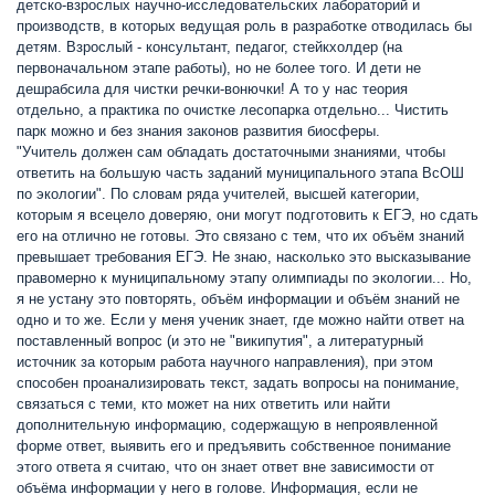
детско-взрослых научно-исследовательских лабораторий и
производств, в которых ведущая роль в разработке отводилась бы
детям. Взрослый - консультант, педагог, стейкхолдер (на
первоначальном этапе работы), но не более того. И дети не
дешрабсила для чистки речки-вонючки! А то у нас теория
отдельно, а практика по очистке лесопарка отдельно... Чистить
парк можно и без знания законов развития биосферы.
"Учитель должен сам обладать достаточными знаниями, чтобы
ответить на большую часть заданий муниципального этапа ВсОШ
по экологии". По словам ряда учителей, высшей категории,
которым я всецело доверяю, они могут подготовить к ЕГЭ, но сдать
его на отлично не готовы. Это связано с тем, что их объём знаний
превышает требования ЕГЭ. Не знаю, насколько это высказывание
правомерно к муниципальному этапу олимпиады по экологии... Но,
я не устану это повторять, объём информации и объём знаний не
одно и то же. Если у меня ученик знает, где можно найти ответ на
поставленный вопрос (и это не "википутия", а литературный
источник за которым работа научного направления), при этом
способен проанализировать текст, задать вопросы на понимание,
связаться с теми, кто может на них ответить или найти
дополнительную информацию, содержащую в непроявленной
форме ответ, выявить его и предъявить собственное понимание
этого ответа я считаю, что он знает ответ вне зависимости от
объёма информации у него в голове. Информация, если не