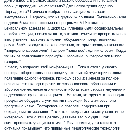
деятельность в рамках экологического образования", то зачем
вообще проводить конференцию? Для награждения орденом
Вернадского? Видимо я выбрал не ту секцию для своего
выступления. Надеюсь, что на других было иначе. Буквально через
неделю была конференция по программе МГУ-школе в
центральном здании МГУ. Доклады пленара были содержательны,
а работа секции, несмотря на то, что мои тезисы не превратились в
выступление, позволила момент обсуждения представленных
работ. Зарёкся ходить на конференции, которые проводит команда
"природопользователей". Газпром "наше всё", одним словом. Когда
же мы от пользования перейдём к развитию, о котором так много
говорим?
К слову о вопросах этой конференции... Пока я стоял у своего
постера, общее оживление среди учительской аудитории вызвало
появление одного человека. приношу свои извинения за полное
незнание его вклада в развитие экологического образования и
абсолютное незнание его личности ибо аз есьм серость неучёная к
педсообществу не относящаяся... Но тема, которую этот господин
предлагал обсудить с учителями на секции была им озвучена
предельно чётко. Постараюсь не потерять содержания при
сокращении цитирования. "То, что я предлагаю, моим ученикам не
интересно... что с этим делать, давайте это обсудим...как
заинтересовать учащихся этим..." Увы, коллеги, для меня эта
ситуация показывает, что привычные педагогические технологии