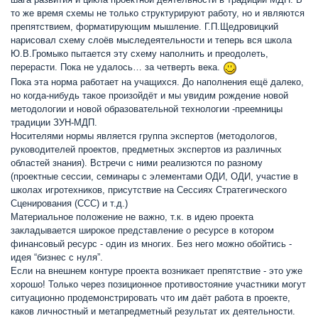
то же время схемы не только структурируют работу, но и являются
препятствием, форматирующим мышление. Г.П.Щедровицкий
нарисовал схему слоёв мыследеятельности и теперь вся школа
Ю.В.Громыко пытается эту схему наполнить и преодолеть,
перерасти. Пока не удалось… за четверть века.
Пока эта норма работает на учащихся. До наполнения ещё далеко,
но когда-нибудь такое произойдёт и мы увидим рождение новой
методологии и новой образовательной технологии -преемницы
традиции ЗУН-МДП.
Носителями нормы является группа экспертов (методологов,
руководителей проектов, предметных экспертов из различных
областей знания). Встречи с ними реализются по разному
(проектные сессии, семинары с элементами ОДИ, ОДИ, участие в
школах игротехников, присутствие на Сессиях Стратегического
Сценирования (ССС) и т.д.)
Материальное положение не важно, т.к. в идею проекта
закладывается широкое представление о ресурсе в котором
финансовый ресурс - один из многих. Без него можно обойтись -
идея “бизнес с нуля”.
Если на внешнем контуре проекта возникает препятствие - это уже
хорошо! Только через позиционное противостояние участники могут
ситуационно продемонстрировать что им даёт работа в проекте,
каков личностный и метапредметный результат их деятельности.