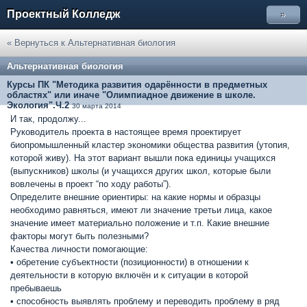
Проектный Колледж
»
« Вернуться к Альтернативная биология
Альтернативная биология
Курсы ПК "Методика развития одарённости в предметных
областях" или иначе "Олимпиадное движение в школе.
Экология".Ч.2
30 марта 2014
И так, продолжу...
Руководитель проекта в настоящее время проектирует
биопромышленный кластер экономики общества развития (утопия,
которой живу). На этот вариант вышли пока единицы учащихся
(выпускников) школы (и учащихся других школ, которые были
вовлечены в проект “по ходу работы”).
Определите внешние ориентиры: на какие нормы и образцы
необходимо равняться, имеют ли значение третьи лица, какое
значение имеет материально положение и т.п. Какие внешние
факторы могут быть полезными?
Качества личности помогающие:
• обретение субъектности (позиционности) в отношении к
деятельности в которую включён и к ситуации в которой
пребываешь
• способность выявлять проблему и переводить проблему в ряд