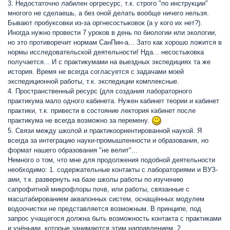
3. Недостаточно лабилен оргресурс, т.к. строго "по инструкции"
многого не сделаешь, а без оной делать вообще ничего нельзя.
Бывают пробуксовки из-за оргнесостыковок (а у кого их нет?).
Иногда нужно провести 7 уроков в день по биологии или экологии,
но это противоречит нормам СанПин-а... Зато как хорошо ложится в
нормы исследовательской деятельности! Нда... несостыковка
получается... И с практикумами на выездных экспедициях та же
история. Время не всегда согласуется с задачами моей
экспедиционной работы, т.к. экспедиции комплексные.
4. Пространственный ресурс (для создания лабораторного
практикума мало одного кабинета. Нужен кабинет теории и кабинет
практики, т.к. привести в состояние лектория кабинет после
практикума не всегда возможно за перемену.
5. Связи между школой и практикоориентированной наукой. Я
всегда за интеграцию науки-промышленности и образования, но
формат нашего образования "не велит"...
Немного о том, что мне для продолжения подобной деятельности
необходимо: 1. содержательные контакты с лабораториями и ВУЗ-
ами, т.к. развернуть на базе школы работы по изучению
сапрофитной микрофлоры почв, или работы, связанные с
масштабированием аквапонных систем, оснащённых модулем
водоочистки не представляется возможным. В принципе, под
запрос учащегося должна быть возможность контакта с практиками
и учёными, которые занимаются этим направлением. 2.