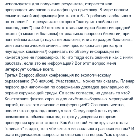
используется для получения результата, стирается или
превращает человека в лингафонную приставку. В мире полном
сомнительной информации (взять хотя бы "проблему глобального
потепления"... в результате которого "наступит глобальное
похолодание") при 40 летнем отставании курса биологии средней
школы (а может и большем) от реальных вопросов биологии, при
понятийном хаосе (а наука ли экология, или это раздел биологии...
или технологической химии... или просто красная тряпка для
неугодных компаний?) оценивать по объёму информации не
кажется уже не правомерно. Но что тогда есть знания и как с ними
работать, если это не информация? Вот этот вопрос меня
интересует больше всего.
Третья Всероссийская конференция по экологическому
образованию (7-8 ноября). Участвовал... можно так сказать. Пленар
первого дня напоминал по содержанию докладов декларацию об
охране окружающей среды. Со всем согласен, но делать то что?
Констатация фактов хороша для отчётно-выборочных мероприятий
партий, но как это связано с конференцией? Сознаюсь честно,
после пятого доклада покинул зал. Следующий день сулил
возможность обмена опытом, остроту дискуссии во время
проведения круглых столов. Как бы не так! Если круглые столы
"сливают" в один, то в чём смысл изначального разнесения тем? И
если поднимаемые вопросы не отвечают на вопрос "как строить