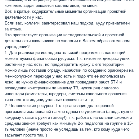
комплекс задач решается коллективом, не мной.
Вот, в кратце, содержательные моменты организации проектной
деятельности у нас.
Если вас, коллеги, заинтересовал наш подход, буду признателен
за отзыв.
Что препятствует организации исследовательской и проектной
деятельности школьников по экологии в Вашем образовательном
учреждении?
1. Для реализации исследовательской программы в настоящий
момент нужны финансовые русурсы. Т.к. питомник дикорастущих
растений у нас есть, но предотвратить кражу с его территории
можно лишь поставив ограду, наработки по созданию оранжереи на
межкорпусном переходе у нас есть и подо что её использовать
ясно, но нужно финансирование для проведения работ БТИ и
возведение конструкции по нашему ТЗ, нужен ряд садового
инвентаря (компстеры, шредеры, системы капельного орошения
типа лента и индивидуальные горшечные и т.д.
2. Человеческие ресурсы. Т.к. организация долгосрочной
программы исслеований на мне одном не удержится (а ведь нужно
каждому ставить руки и голову!), т.к. работа с начальной школой и
средним звеном требует как минимум 2-х педагогов на группе в 15-
ть человек (иначе просто не уследишь за тем, кто кому куда чего
засыпает просто так. )