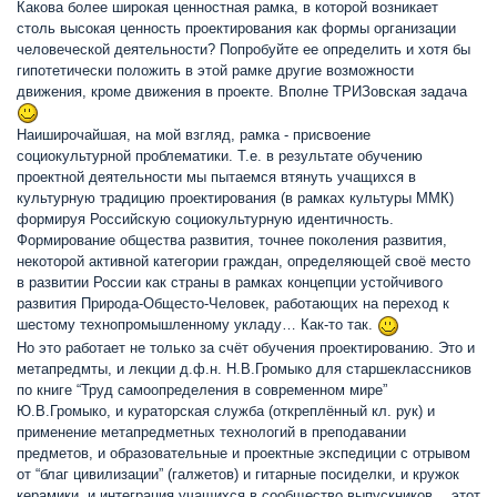
Какова более широкая ценностная рамка, в которой возникает
столь высокая ценность проектирования как формы организации
человеческой деятельности? Попробуйте ее определить и хотя бы
гипотетически положить в этой рамке другие возможности
движения, кроме движения в проекте. Вполне ТРИЗовская задача
Наиширочайшая, на мой взгляд, рамка - присвоение
социокультурной проблематики. Т.е. в результате обучению
проектной деятельности мы пытаемся втянуть учащихся в
культурную традицию проектирования (в рамках культуры ММК)
формируя Российскую социокультурную идентичность.
Формирование общества развития, точнее поколения развития,
некоторой активной категории граждан, определяющей своё место
в развитии России как страны в рамках концепции устойчивого
развития Природа-Общесто-Человек, работающих на переход к
шестому технопромышленному укладу… Как-то так.
Но это работает не только за счёт обучения проектированию. Это и
метапредмты, и лекции д.ф.н. Н.В.Громыко для старшеклассников
по книге “Труд самоопределения в современном мире”
Ю.В.Громыко, и кураторская служба (откреплённый кл. рук) и
применение метапредметных технологий в преподавании
предметов, и образовательные и проектные экспедиции с отрывом
от “благ цивилизации” (галжетов) и гитарные посиделки, и кружок
керамики, и интеграция учащихся в сообщество выпускников… этот