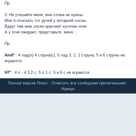
Пр.
3. Не утешайте меня, мне слова не нужны.
Мне б отыскать тот ручей у янтарной сосны,
Вдруг там меж сосен краснеет кусочек огня,
А у огня ожидает, представьте, меня...
Пр.
Am6*
: 4 лад(л) 4 струна(с), 5 лад 3, 2, 1 струна, 5 и 6 струны не
играются.
H7*
: 4 л - 4,3,2 с; 5 л 1 с; 5 и 6 с не играются.
Полная версия
Поиск
·
Отметить все сообщения прочитанными
·
Наверх