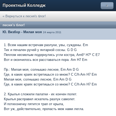
Проектный Колледж
»
« Вернуться к песня's блог!
песня's блог!
Ю. Визбор - Милая моя
24 марта 2011
1. Всем нашим встречам разлуки, увы, суждены. Em
Тих и печален ручей у янтарной сосны. G D G
Пеплом несмелым подернулись угли костра, Am6* H7* C E7
Вот и окончилось все расставаться пора. Am H7 Em
Пр.: Милая моя, солнышко лесное, Em Am D G
Где, в каких краях встретишься со мною? C C/h Am H7 Em
Милая моя, солнышко лесное, Em Am D G
Где, в каких краях встретишься со мною? C C/h Am H7 Em
2. Крылья сложили палатки - их кончен полет.
Крылья расправил искатель разлук самолет.
И потихонечку пятится трап от крыла,
Вот уж, действительно, пропасть меж нами легла.