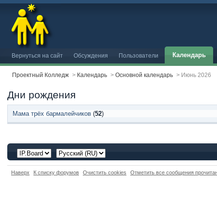
Календарь
Вернуться на сайт
Обсуждения
Пользователи
Проектный Колледж
>
Календарь
>
Основной календарь
>
Июнь 2026
Дни рождения
Мама трёх бармалейчиков
(
52
)
Наверх
К списку форумов
Очистить cookies
Отметить все сообщения прочит