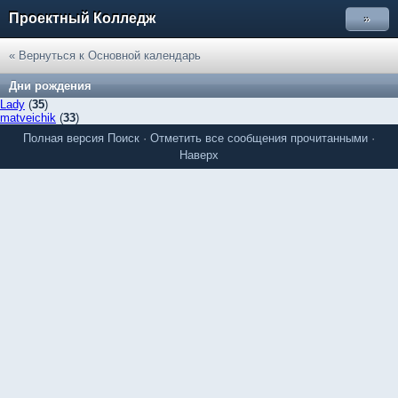
Проектный Колледж
»
« Вернуться к Основной календарь
Дни рождения
Lady
(
35
)
matveichik
(
33
)
Полная версия
Поиск
·
Отметить все сообщения прочитанными
·
Наверх