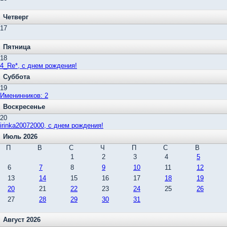
Четверг
17
Пятница
18
4_Re*, c днем рождения!
Суббота
19
Именинников: 2
Воскресенье
20
irinka20072000, c днем рождения!
Июль 2026
П
В
С
Ч
П
С
В
1
2
3
4
5
6
7
8
9
10
11
12
13
14
15
16
17
18
19
20
21
22
23
24
25
26
27
28
29
30
31
Август 2026