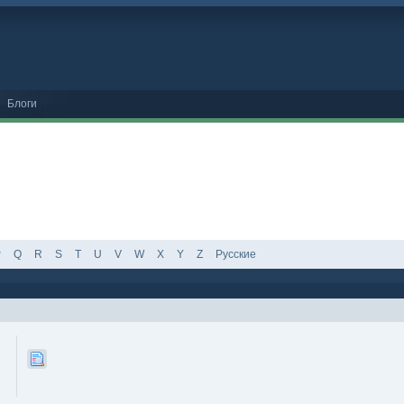
Блоги
P
Q
R
S
T
U
V
W
X
Y
Z
Русские