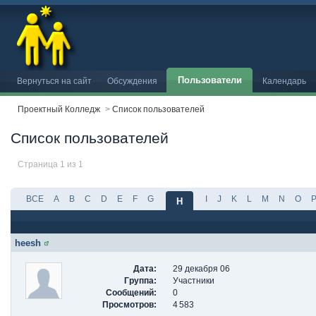
Пользователи
Вернуться на сайт
Обсуждения
Календарь
Проектный Колледж
>
Список пользователей
Список пользователей
Страница 1 из 1
ВСЕ
A
B
C
D
E
F
G
I
J
K
L
M
N
O
H
heesh
Дата:
29 декабря 06
Группа:
Участники
Сообщений:
0
Просмотров:
4 583