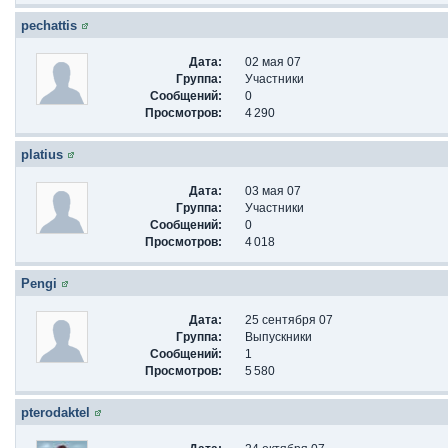
pechattis
Дата:
02 мая 07
Группа:
Участники
Сообщений:
0
Просмотров:
4 290
platius
Дата:
03 мая 07
Группа:
Участники
Сообщений:
0
Просмотров:
4 018
Pengi
Дата:
25 сентября 07
Группа:
Выпускники
Сообщений:
1
Просмотров:
5 580
pterodaktel