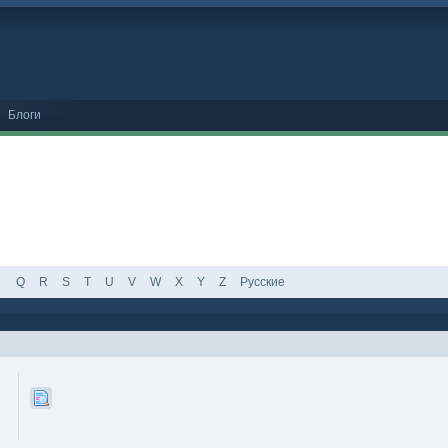
Блоги
Q
R
S
T
U
V
W
X
Y
Z
Русские