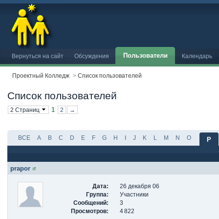
Пользователи
Вернуться на сайт
Обсуждения
Календарь
Проектный Колледж
>
Список пользователей
Список пользователей
1
2 Страниц
2
→
ВСЕ
A
B
C
D
E
F
G
H
I
J
K
L
M
N
O
P
prapor
Дата:
26 декабря 06
Группа:
Участники
Сообщений:
3
Просмотров:
4 822