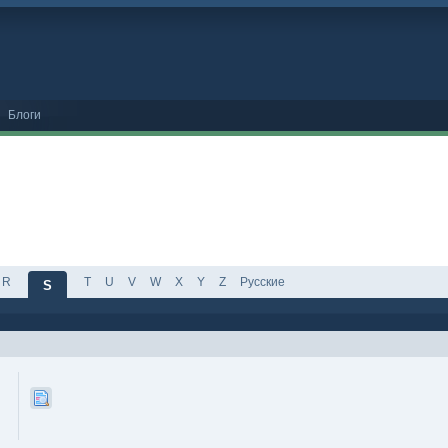
Блоги
R
T
U
V
W
X
Y
Z
Русские
S