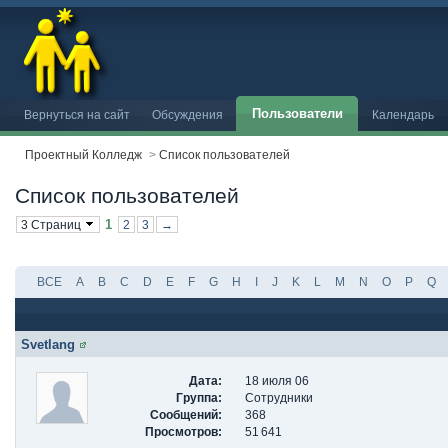
Пользователи
Вернуться на сайт
Обсуждения
Календарь
Проектный Колледж
>
Список пользователей
Список пользователей
1
3 Страниц
2
3
→
ВСЕ
A
B
C
D
E
F
G
H
I
J
K
L
M
N
O
P
Q
Svetlang
Дата:
18 июля 06
Группа:
Сотрудники
Сообщений:
368
Просмотров:
51 641