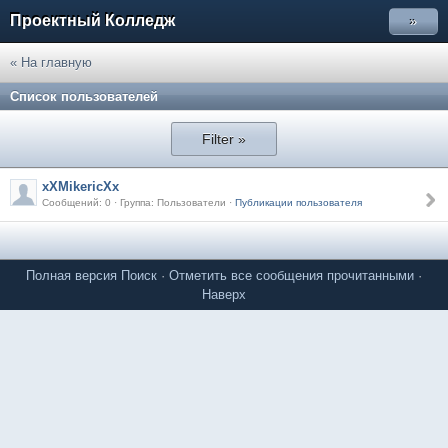
Проектный Колледж
»
« На главную
Список пользователей
Filter »
xXMikericXx
Сообщений: 0 · Группа: Пользователи ·
Публикации пользователя
Полная версия
Поиск
·
Отметить все сообщения прочитанными
·
Наверх