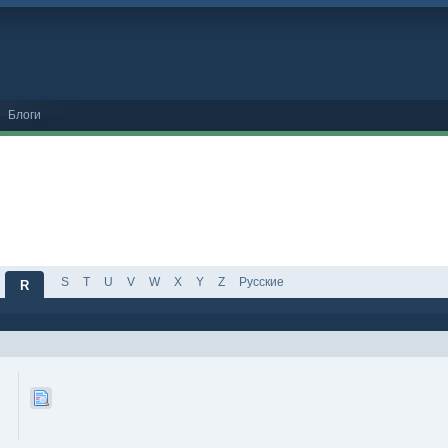
Блоги
S
T
U
V
W
X
Y
Z
Русские
R