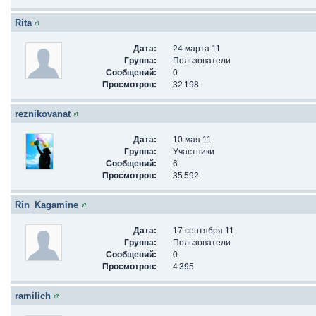
Rita
Дата:
24 марта 11
Группа:
Пользователи
Сообщений:
0
Просмотров:
32 198
reznikovanat
Дата:
10 мая 11
Группа:
Участники
Сообщений:
6
Просмотров:
35 592
Rin_Kagamine
Дата:
17 сентября 11
Группа:
Пользователи
Сообщений:
0
Просмотров:
4 395
ramilich