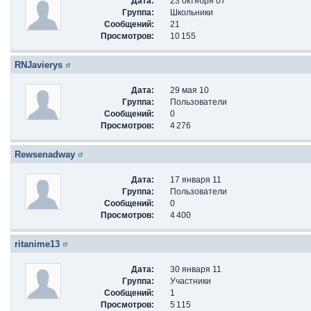
Дата:
23 октября 07
Группа:
Школьники
Сообщений:
21
Просмотров:
10 155
RNJavierys
Дата:
29 мая 10
Группа:
Пользователи
Сообщений:
0
Просмотров:
4 276
Rewsenadway
Дата:
17 января 11
Группа:
Пользователи
Сообщений:
0
Просмотров:
4 400
ritanime13
Дата:
30 января 11
Группа:
Участники
Сообщений:
1
Просмотров:
5 115