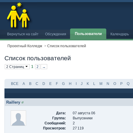
Пользователи
Вернуться на сайт
Обсуждения
Календарь
Проектный Колледж
>
Список пользователей
Список пользователей
1
2 Страниц
2
→
ВСЕ
A
B
C
D
E
F
G
H
I
J
K
L
M
N
O
P
Q
Raillery
Дата:
07 августа 06
Группа:
Выпускники
Сообщений:
2
Просмотров:
27 119