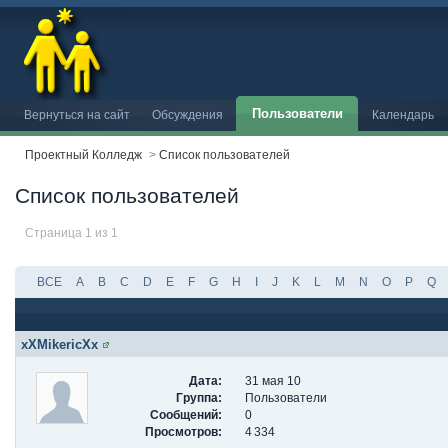
Пользователи
Вернуться на сайт
Обсуждения
Календарь
Проектный Колледж
>
Список пользователей
Список пользователей
Страница 1 из 1
ВСЕ
A
B
C
D
E
F
G
H
I
J
K
L
M
N
O
P
Q
xXMikericXx
Дата:
31 мая 10
Группа:
Пользователи
Сообщений:
0
Просмотров:
4 334