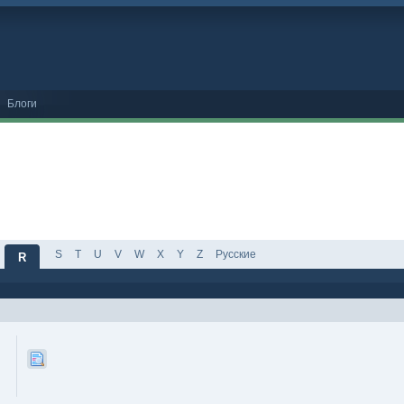
Блоги
S
T
U
V
W
X
Y
Z
Русские
R