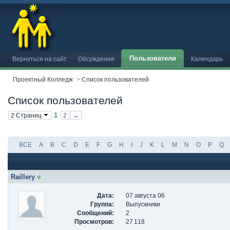
Пользователи
Вернуться на сайт
Обсуждения
Календарь
Проектный Колледж
>
Список пользователей
Список пользователей
1
2 Страниц
2
→
ВСЕ
A
B
C
D
E
F
G
H
I
J
K
L
M
N
O
P
Q
Raillery
Дата:
07 августа 06
Группа:
Выпускники
Сообщений:
2
Просмотров:
27 118