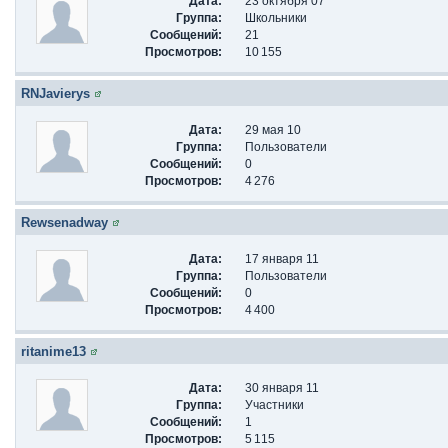
Дата:
23 октября 07
Группа:
Школьники
Сообщений:
21
Просмотров:
10 155
RNJavierys
Дата:
29 мая 10
Группа:
Пользователи
Сообщений:
0
Просмотров:
4 276
Rewsenadway
Дата:
17 января 11
Группа:
Пользователи
Сообщений:
0
Просмотров:
4 400
ritanime13
Дата:
30 января 11
Группа:
Участники
Сообщений:
1
Просмотров:
5 115