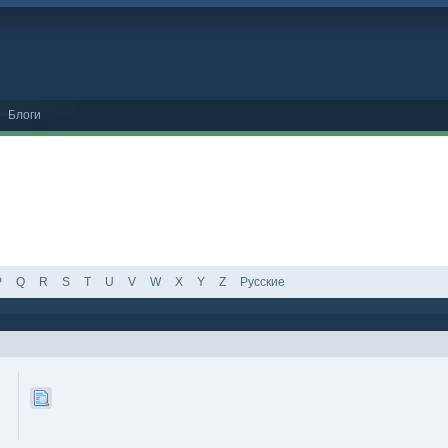
Блоги
P
Q
R
S
T
U
V
W
X
Y
Z
Русские