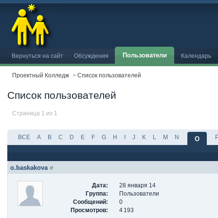
Пользователи
Вернуться на сайт
Обсуждения
Календарь
Проектный Колледж
>
Список пользователей
Список пользователей
Страница 1 из 1
ВСЕ
A
B
C
D
E
F
G
H
I
J
K
L
M
N
O
o.baskakova
Дата:
28 января 14
Группа:
Пользователи
Сообщений:
0
Просмотров:
4 193