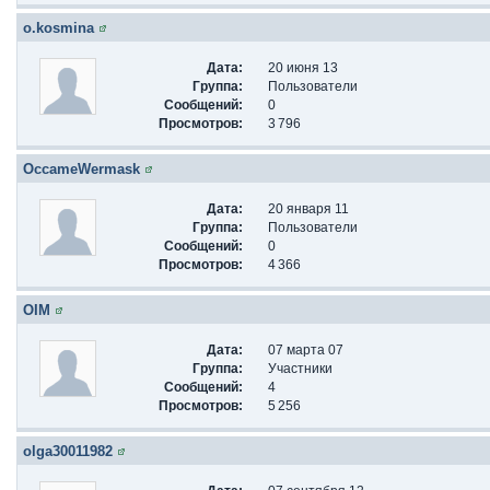
o.kosmina
Дата:
20 июня 13
Группа:
Пользователи
Сообщений:
0
Просмотров:
3 796
OccameWermask
Дата:
20 января 11
Группа:
Пользователи
Сообщений:
0
Просмотров:
4 366
OIM
Дата:
07 марта 07
Группа:
Участники
Сообщений:
4
Просмотров:
5 256
olga30011982