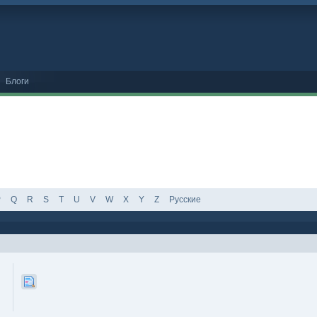
Блоги
P
Q
R
S
T
U
V
W
X
Y
Z
Русские