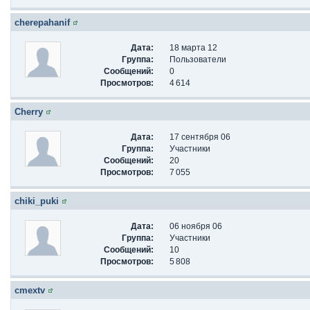
cherepahanif
Дата:
18 марта 12
Группа:
Пользователи
Сообщений:
0
Просмотров:
4 614
Cherry
Дата:
17 сентября 06
Группа:
Участники
Сообщений:
20
Просмотров:
7 055
chiki_puki
Дата:
06 ноября 06
Группа:
Участники
Сообщений:
10
Просмотров:
5 808
cmextv