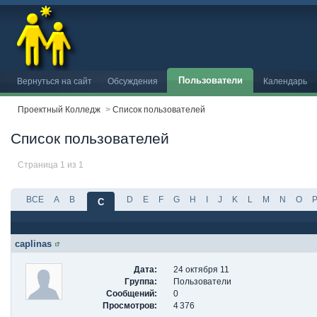
Пользователи
Вернуться на сайт
Обсуждения
Календарь
Проектный Колледж
>
Список пользователей
Список пользователей
Страница 1 из 1
ВСЕ
A
B
D
E
F
G
H
I
J
K
L
M
N
O
C
caplinas
Дата:
24 октября 11
Группа:
Пользователи
Сообщений:
0
Просмотров:
4 376