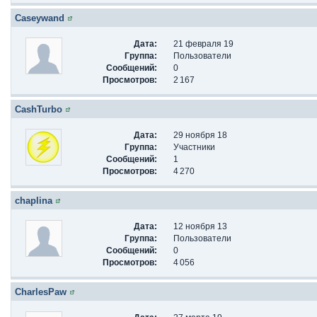
Caseywand
Дата:
21 февраля 19
Группа:
Пользователи
Сообщений:
0
Просмотров:
2 167
CashTurbo
Дата:
29 ноября 18
Группа:
Участники
Сообщений:
1
Просмотров:
4 270
chaplina
Дата:
12 ноября 13
Группа:
Пользователи
Сообщений:
0
Просмотров:
4 056
CharlesPaw