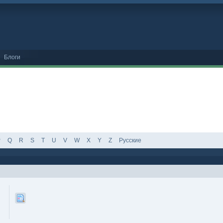
Блоги
P
Q
R
S
T
U
V
W
X
Y
Z
Русские