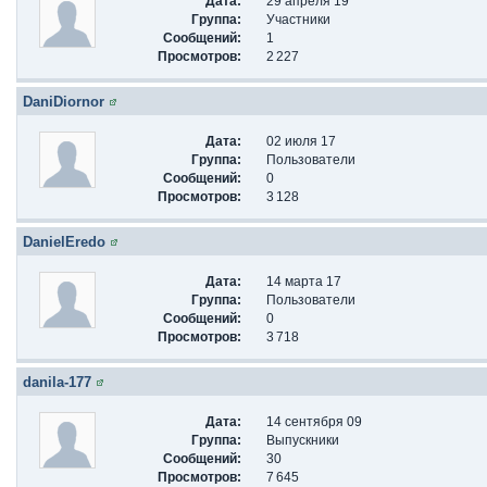
Дата:
29 апреля 19
Группа:
Участники
Сообщений:
1
Просмотров:
2 227
DaniDiornor
Дата:
02 июля 17
Группа:
Пользователи
Сообщений:
0
Просмотров:
3 128
DanielEredo
Дата:
14 марта 17
Группа:
Пользователи
Сообщений:
0
Просмотров:
3 718
danila-177
Дата:
14 сентября 09
Группа:
Выпускники
Сообщений:
30
Просмотров:
7 645