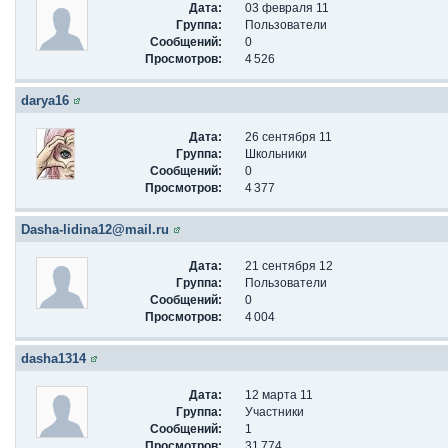
Дата:
03 февраля 11
Группа:
Пользователи
Сообщений:
0
Просмотров:
4 526
darya16
Дата:
26 сентября 11
Группа:
Школьники
Сообщений:
0
Просмотров:
4 377
Dasha-lidina12@mail.ru
Дата:
21 сентября 12
Группа:
Пользователи
Сообщений:
0
Просмотров:
4 004
dasha1314
Дата:
12 марта 11
Группа:
Участники
Сообщений:
1
Просмотров:
31 774