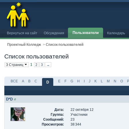
Пользователи
Вернуться на сайт
Обсуждения
Календарь
Проектный Колледж
>
Список пользователей
Список пользователей
1
3 Страниц
2
3
→
ВСЕ
A
B
C
E
F
G
H
I
J
K
L
M
N
O
D
D*D
Дата:
22 октября 12
Группа:
Участники
Сообщений:
23
Просмотров:
38 344