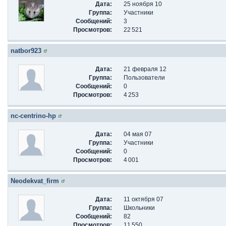
Дата:
25 ноября 10
Группа:
Участники
Сообщений:
3
Просмотров:
22 521
natbor923
Дата:
21 февраля 12
Группа:
Пользователи
Сообщений:
0
Просмотров:
4 253
nc-centrino-hp
Дата:
04 мая 07
Группа:
Участники
Сообщений:
0
Просмотров:
4 001
Neodekvat_firm
Дата:
11 октября 07
Группа:
Школьники
Сообщений:
82
Просмотров:
11 550