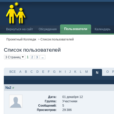
Пользователи
Вернуться на сайт
Обсуждения
Календарь
Проектный Колледж
>
Список пользователей
Список пользователей
1
3 Страниц
2
3
→
ВСЕ
A
B
C
D
E
F
G
H
I
J
K
L
M
O
N
Na2
Дата:
01 декабря 12
Группа:
Участники
Сообщений:
5
Просмотров:
29 386