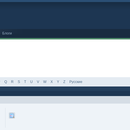
Блоги
P
Q
R
S
T
U
V
W
X
Y
Z
Русские