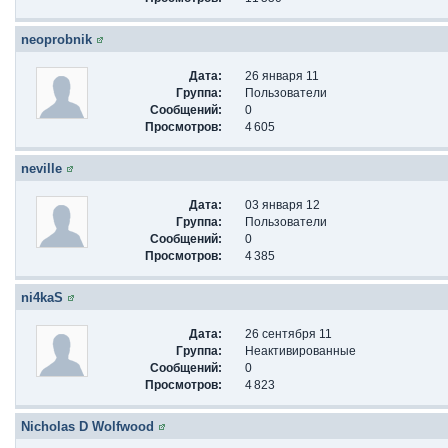
neoprobnik
Дата:
26 января 11
Группа:
Пользователи
Сообщений:
0
Просмотров:
4 605
neville
Дата:
03 января 12
Группа:
Пользователи
Сообщений:
0
Просмотров:
4 385
ni4kaS
Дата:
26 сентября 11
Группа:
Неактивированные
Сообщений:
0
Просмотров:
4 823
Nicholas D Wolfwood