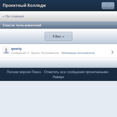
Проектный Колледж
»
« На главную
Список пользователей
Filter »
qwerty
Сообщений: 0 · Группа: Пользователи ·
Публикации пользователя
Полная версия
Поиск
·
Отметить все сообщения прочитанными
·
Наверх