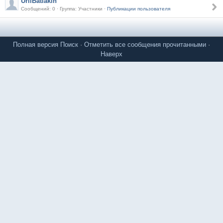
UriiBatiakin
Сообщений: 0 · Группа: Участники ·
Публикации пользователя
Полная версия
Поиск
·
Отметить все сообщения прочитанными
·
Наверх