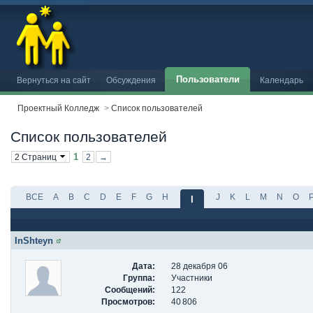
Пользователи
Вернуться на сайт
Обсуждения
Календарь
Проектный Колледж
>
Список пользователей
Список пользователей
1
2 Страниц
2
→
ВСЕ
A
B
C
D
E
F
G
H
J
K
L
M
N
O
I
InShteyn
Дата:
28 декабря 06
Группа:
Участники
Сообщений:
122
Просмотров:
40 806