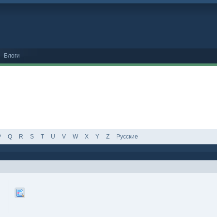
Блоги
P
Q
R
S
T
U
V
W
X
Y
Z
Русские