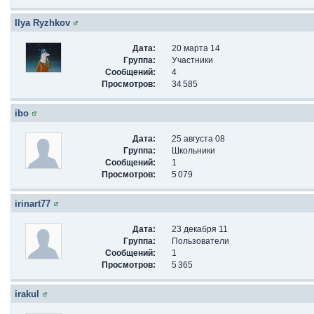
Ilya Ryzhkov
Дата:
20 марта 14
Группа:
Участники
Сообщений:
4
Просмотров:
34 585
ibo
Дата:
25 августа 08
Группа:
Школьники
Сообщений:
1
Просмотров:
5 079
irinart77
Дата:
23 декабря 11
Группа:
Пользователи
Сообщений:
1
Просмотров:
5 365
irakul