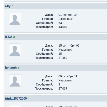
i-fly
Дата:
01 ноября 10
Группа:
Школьники
Сообщений:
63
Просмотров:
43 587
ILKA
Дата:
15 сентября 06
Группа:
Участники
Сообщений:
15
Просмотров:
27 369
ichench
Дата:
09 октября 11
Группа:
Участники
Сообщений:
8
Просмотров:
27 037
irinka20072000