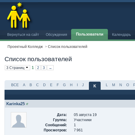
Пользователи
Вернуться на сайт
Обсуждения
Календарь
Проектный Колледж
>
Список пользователей
Список пользователей
1
3 Страниц
2
3
→
ВСЕ
A
B
C
D
E
F
G
H
I
J
L
M
N
O
K
Karinka25
Дата:
05 августа 19
Группа:
Участники
Сообщений:
1
Просмотров:
7 961