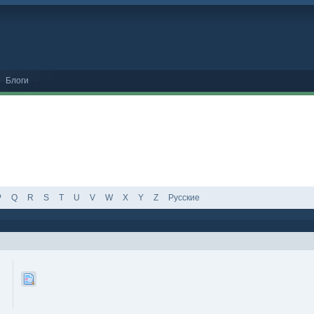
Блоги
P
Q
R
S
T
U
V
W
X
Y
Z
Русские