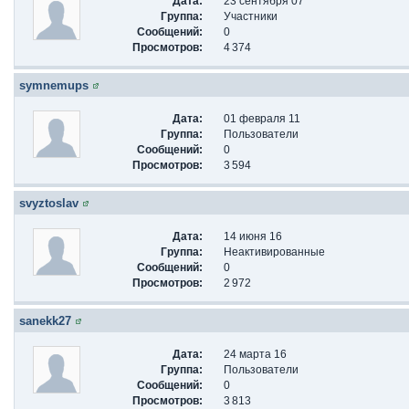
Дата:
23 сентября 07
Группа:
Участники
Сообщений:
0
Просмотров:
4 374
symnemups
Дата:
01 февраля 11
Группа:
Пользователи
Сообщений:
0
Просмотров:
3 594
svyztoslav
Дата:
14 июня 16
Группа:
Неактивированные
Сообщений:
0
Просмотров:
2 972
sanekk27
Дата:
24 марта 16
Группа:
Пользователи
Сообщений:
0
Просмотров:
3 813