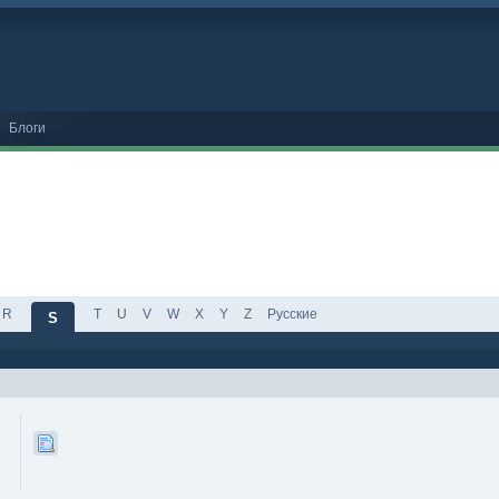
Блоги
R
T
U
V
W
X
Y
Z
Русские
S