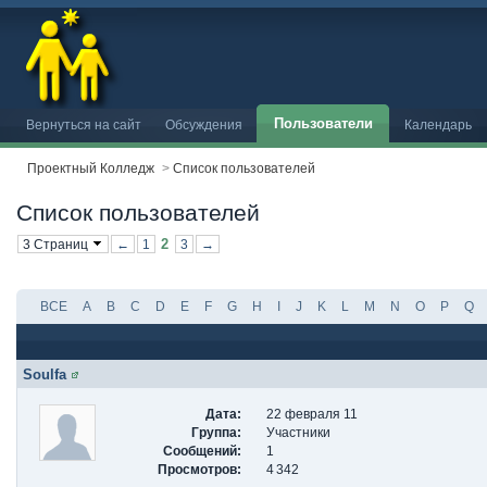
Пользователи
Вернуться на сайт
Обсуждения
Календарь
Проектный Колледж
>
Список пользователей
Список пользователей
2
3 Страниц
←
1
3
→
ВСЕ
A
B
C
D
E
F
G
H
I
J
K
L
M
N
O
P
Q
Soulfa
Дата:
22 февраля 11
Группа:
Участники
Сообщений:
1
Просмотров:
4 342