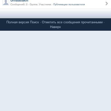
UriiBatiakin
Сообщений: 0 · Группа: Участники ·
Публикации пользователя
Полная версия
Поиск
·
Отметить все сообщения прочитанными
·
Наверх