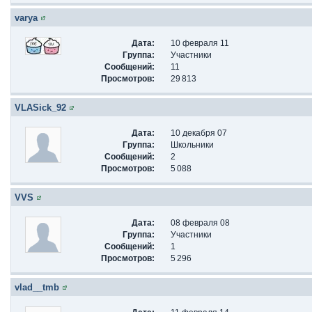
varya
Дата:
10 февраля 11
Группа:
Участники
Сообщений:
11
Просмотров:
29 813
VLASick_92
Дата:
10 декабря 07
Группа:
Школьники
Сообщений:
2
Просмотров:
5 088
VVS
Дата:
08 февраля 08
Группа:
Участники
Сообщений:
1
Просмотров:
5 296
vlad__tmb