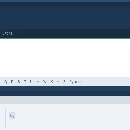
Блоги
P
Q
R
S
T
U
V
W
X
Y
Z
Русские