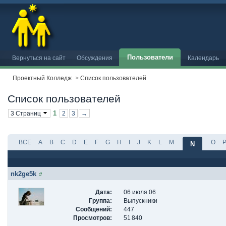
Пользователи
Вернуться на сайт
Обсуждения
Календарь
Проектный Колледж
>
Список пользователей
Список пользователей
1
3 Страниц
2
3
→
ВСЕ
A
B
C
D
E
F
G
H
I
J
K
L
M
O
N
nk2ge5k
Дата:
06 июля 06
Группа:
Выпускники
Сообщений:
447
Просмотров:
51 840