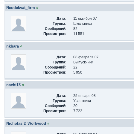
Neodekvat_firm
Дата:
11 октября 07
Группа:
Школьники
Сообщений:
82
Просмотров:
11 551
nkhara
Дата:
08 февраля 07
Группа:
Выпускники
Сообщений:
22
Просмотров:
5 050
nacht13
Дата:
25 января 08
Группа:
Участники
Сообщений:
20
Просмотров:
7 722
Nicholas D Wolfwood