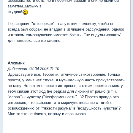
шероховатости есть, но в песенном варианте они не были бы
заметны..музыку в
студию!
Посвящения "отговоркам" - напутствия человеку, чтобы он
всегда был собран, не впадал в излишние рассуждения, однако
и в таком самовнушении имеется брешь - "не индульгировать"
для человека все же сложно...
Алхимик
Добавлено: 04-04-2006 21:10
Здравствуйте все. Теоретик, отличное стихотворение. Только
прости, у меня нет слуха, я музыкальную часть прочувствовать
не могу. Но вот мне просто интересно, с каким переживанием у
тебя связан этот ход (не редкий для лирики) от рацио (в т.ч.
"слова") к чувству ("бесформенность"...)? Просто правда это
интересно, что вызывает это мирочувствование с тягой к
освобождению от "тяжести разума" в "воздушность чувства"?
Мне то это не близко, потому и спрашиваю.