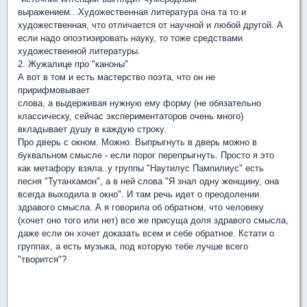
выражением...Художественная литература она та то и
художественная, что отличается от научной и любой другой. А
если надо опоэтизировать науку, то тоже средствами
художественной литературы.
2. Жужалице про "каноны"
А вот в том и есть мастерство поэта, что он не
пририфмовывает
слова, а выдерживая нужную ему форму (не обязательно
классическу, сейчас экспериментаторов очень много)
вкладывает душу в каждую строку.
Про дверь с окном. Можно. Выпрыгнуть в дверь можно в
буквальном смысле - если порог перепрыгнуть. Просто я это
как метафору взяла..у группы "Наутилус Пампилиус" есть
песня "Тутанхамон", а в ней слова "Я знал одну женщину, она
всегда выходила в окно". И там речь идет о преодолении
здравого смысла. А я говорила об обратном, что человеку
(хочет оно того или нет) все же присуща доля здравого смысла,
даже если он хочет доказать всем и себе обратное. Кстати о
группах, а есть музыка, под которую тебе лучше всего
"творится"?