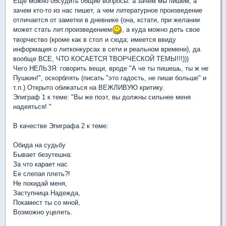
Еще можно обсудить общие вопросы: а зачем мы пишем, а
зачем кто-то из нас пишет, а чем литературное произведение
отличается от заметки в дневнике (она, кстати, при желании
может стать лит.произведением
, а куда можно деть свое
творчество (кроме как в стол и сюда; имеется ввиду
информация о литконкурсах в сети и реальном времени), да
вообще ВСЕ, ЧТО КОСАЕТСЯ ТВОРЧЕСКОЙ ТЕМЫ!!!)))
Чего НЕЛЬЗЯ: говорить вещи, вроде "А че ты пишешь, ты ж не
Пушкин!", оскорблять (писать "это гадость, не пиши больше" и
т.п.) Открыто обижаться на ВЕЖЛИВУЮ критику.
Эпиграф 1 к теме: "Вы же поэт, вы должны сильнее меня
надеяться! "
В качестве Эпиграфа 2 к теме:
Обида на судьбу
Бывает безутешна:
За что карает нас
Ее слепая плеть?!
Не покидай меня,
Заступница Надежда,
Покамест ты со мной,
Возможно уцелеть.