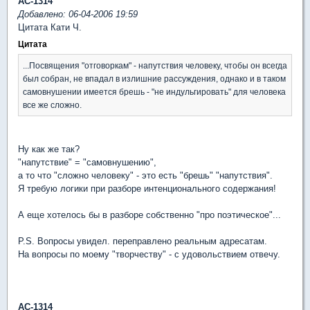
АС-1314
Добавлено: 06-04-2006 19:59
Цитата Кати Ч.
Цитата
...Посвящения "отговоркам" - напутствия человеку, чтобы он всегда
был собран, не впадал в излишние рассуждения, однако и в таком
самовнушении имеется брешь - "не индульгировать" для человека
все же сложно.
Ну как же так?
"напутствие" = "самовнушению",
а то что "сложно человеку" - это есть "брешь" "напутствия".
Я требую логики при разборе интенционального содержания!
А еще хотелось бы в разборе собственно "про поэтическое"...
P.S. Вопросы увидел. переправлено реальным адресатам.
На вопросы по моему "творчеству" - с удовольствием отвечу.
АС-1314