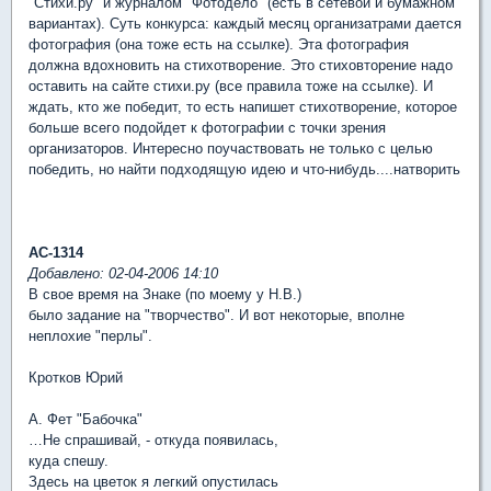
"Стихи.ру" и журналом "Фотодело" (есть в сетевои и бумажном
вариантах). Суть конкурса: каждый месяц организатрами дается
фотография (она тоже есть на ссылке). Эта фотография
должна вдохновить на стихотворение. Это стиховторение надо
оставить на сайте стихи.ру (все правила тоже на ссылке). И
ждать, кто же победит, то есть напишет стихотворение, которое
больше всего подойдет к фотографии с точки зрения
организаторов. Интересно поучаствовать не только с целью
победить, но найти подходящую идею и что-нибудь....натворить
АС-1314
Добавлено: 02-04-2006 14:10
В свое время на Знаке (по моему у Н.В.)
было задание на "творчество". И вот некоторые, вполне
неплохие "перлы".
Кротков Юрий
А. Фет "Бабочка"
…Не спрашивай, - откуда появилась,
куда спешу.
Здесь на цветок я легкий опустилась