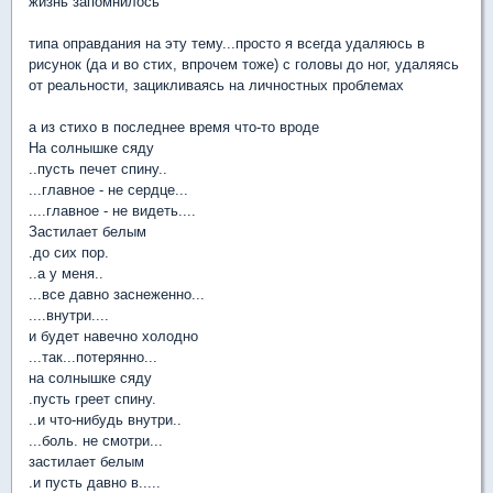
жизнь запомнилось
типа оправдания на эту тему...просто я всегда удаляюсь в
рисунок (да и во стих, впрочем тоже) с головы до ног, удаляясь
от реальности, зацикливаясь на личностных проблемах
а из стихо в последнее время что-то вроде
На солнышке сяду
..пусть печет спину..
...главное - не сердце...
....главное - не видеть....
Застилает белым
.до сих пор.
..а у меня..
...все давно заснеженно...
....внутри....
и будет навечно холодно
...так...потерянно...
на солнышке сяду
.пусть греет спину.
..и что-нибудь внутри..
...боль. не смотри...
застилает белым
.и пусть давно в.....