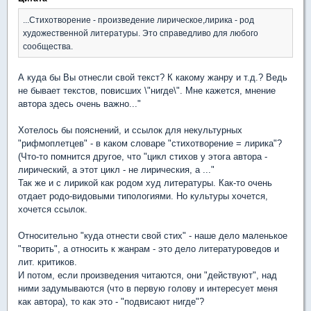
...Стихотворение - произведение лирическое,лирика - род
художественной литературы. Это справедливо для любого
сообщества.
А куда бы Вы отнесли свой текст? К какому жанру и т.д.? Ведь
не бывает текстов, повисших \"нигде\". Мне кажется, мнение
автора здесь очень важно..."
Хотелось бы пояснений, и ссылок для некультурных
"рифмоплетцев" - в каком словаре "стихотворение = лирика"?
(Что-то помнится другое, что "цикл стихов у этога автора -
лирический, а этот цикл - не лирическия, а ..."
Так же и с лирикой как родом худ литературы. Как-то очень
отдает родо-видовыми типологиями. Но культуры хочется,
хочется ссылок.
Относительно "куда отнести свой стих" - наше дело маленькое
"творить", а относить к жанрам - это дело литературоведов и
лит. критиков.
И потом, если произведения читаются, они "действуют", над
ними задумываются (что в первую голову и интересует меня
как автора), то как это - "подвисают нигде"?