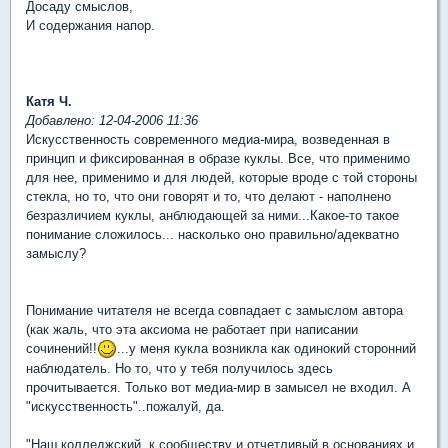
Досаду смыслов,
И содержания напор.
Катя Ч.
Добавлено: 12-04-2006 11:36
Искусственность современного медиа-мира, возведенная в
принцип и фиксированная в образе куклы. Все, что применимо
для нее, применимо и для людей, которые вроде с той стороны
стекла, но то, что они говорят и то, что делают - наполнено
безразличием куклы, анблюдающей за ними...Какое-то такое
понимание сложилось... насколько оно правильно/адекватно
замыслу?
Понимание читателя не всегда совпадает с замыслом автора
(как жаль, что эта аксиома не работает при написании
сочинений!!
...у меня кукла возникла как одинокий сторонний
наблюдатель. Но то, что у тебя получилось здесь
прочитывается. Только вот медиа-мир в замысел не входил. А
"искусственность"..пожалуй, да.
"Наш колледжский, к сообществу и отчетливый в основаниях и