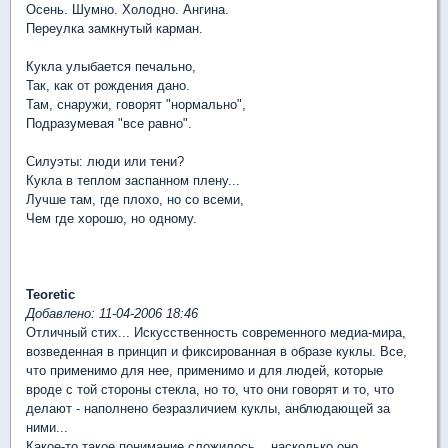
Осень. Шумно. Холодно. Ангина.
Переулка замкнутый карман.
Кукла улыбается печально,
Так, как от рождения дано.
Там, снаружи, говорят "нормально",
Подразумевая "все равно".
Силуэты: люди или тени?
Кукла в теплом заспанном плену...
Лучше там, где плохо, но со всеми,
Чем где хорошо, но одному.
Teoretic
Добавлено: 11-04-2006 18:46
Отличный стих... Искусственность современного медиа-мира,
возведенная в принцип и фиксированная в образе куклы. Все,
что применимо для нее, применимо и для людей, которые
вроде с той стороны стекла, но то, что они говорят и то, что
делают - наполнено безразличием куклы, анблюдающей за
ними...
Какое-то такое понимание сложилось... насколько оно