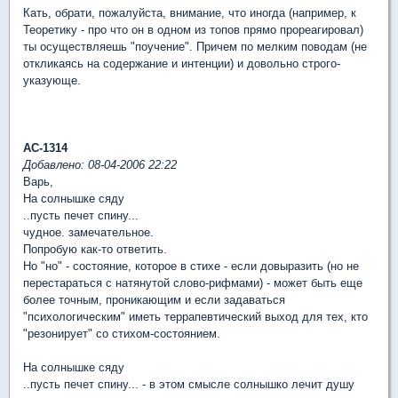
Кать, обрати, пожалуйста, внимание, что иногда (например, к
Теоретику - про что он в одном из топов прямо прореагировал)
ты осуществляешь "поучение". Причем по мелким поводам (не
откликаясь на содержание и интенции) и довольно строго-
указующе.
АС-1314
Добавлено: 08-04-2006 22:22
Варь,
На солнышке сяду
..пусть печет спину...
чудное. замечательное.
Попробую как-то ответить.
Но "но" - состояние, которое в стихе - если довыразить (но не
перестараться с натянутой слово-рифмами) - может быть еще
более точным, проникающим и если задаваться
"психологическим" иметь террапевтический выход для тех, кто
"резонирует" со стихом-состоянием.
На солнышке сяду
..пусть печет спину... - в этом смысле солнышко лечит душу