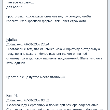
..не все ли равно..
для боли?...
просто мысли...слишком сильные внутри эмоции, чтобы
излагать их в красивой форме...так...рвет строчками.....
jyjalica
Добавлено: 06-04-2006 23:24
Я согласен с тем, что АС вынес мою инициативу в отдельную
тему, но мне кажется более важным то, что он на неё
откликнулся и дал свои варианты продолжений. Жаль, что он в
этом одинок.
ну вот а я еще пустое место чтоли?(((((
Катя Ч.
Добавлено: 07-04-2006 00:32
1.Александру Сергеевичу о логике при разборе содеражания.
Соглашусь - где-то я сбилась, что-то не продумала. Именно эта,