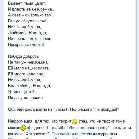
Бывает, тьма царит,
И власть ее безбрежна...
А свет – он только там,
Где улыбнулась ты!
Не покидай меня,
Любимица Надежда,
Не прячь под капюшон
Прекрасные черты!
Победа доброты
Не так уж неизбежна:
Ей мало наших клятв,
Ей много надо сил!..
Не покидай меня,
Волшебница Надежда,
Я так еще тебя
Ни разу не просил
Оба эпиграфа взяты из пьесы Г. Полонского "Не покидай!"
Информация, для тех, кто творит
(тем, кто не творит тоже
можно
))): здесь -
http://stihi.ru/konkurs/photopoetry/-
находится
конкурс "Фотопоэзия". Проводится он сетевым журналом