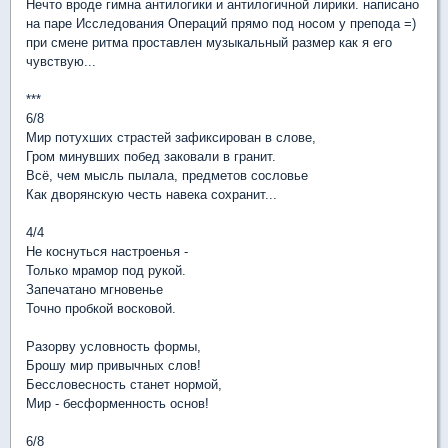
Нечто вроде гимна антилогики и антилогичной лирики. написано
на паре Исследования Операций прямо под носом у препода =)
при смене ритма проставлен музыкальный размер как я его
чувствую...
***
6/8
Мир потухших страстей зафиксирован в слове,
Гром минувших побед заковали в гранит.
Всё, чем мысль пылала, предметов сословье
Как дворянскую честь навека сохранит...
4/4
Не коснуться настроенья -
Только мрамор под рукой.
Запечатано мгновенье
Точно пробкой восковой.
Разорву условность формы,
Брошу мир привычных слов!
Бессловесность станет нормой,
Мир - бесформенность основ!
6/8