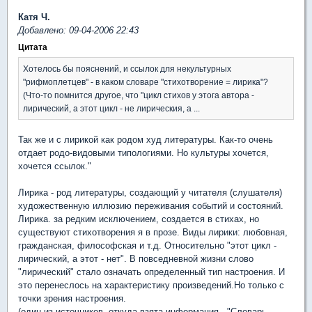
Катя Ч.
Добавлено: 09-04-2006 22:43
Цитата
Хотелось бы пояснений, и ссылок для некультурных
"рифмоплетцев" - в каком словаре "стихотворение = лирика"?
(Что-то помнится другое, что "цикл стихов у этога автора -
лирический, а этот цикл - не лирическия, а ...
Так же и с лирикой как родом худ литературы. Как-то очень
отдает родо-видовыми типологиями. Но культуры хочется,
хочется ссылок."
Лирика - род литературы, создающий у читателя (слушателя)
художественную иллюзию переживания событий и состояний.
Лирика. за редким исключением, создается в стихах, но
существуют стихотворения я в прозе. Виды лирики: любовная,
гражданская, философская и т.д. Относительно "этот цикл -
лирический, а этот - нет". В повседневной жизни слово
"лирический" стало означать определенный тип настроения. И
это перенеслось на характеристику произведений.Но только с
точки зрения настроения.
(один из источников, откуда взята информация - "Словарь