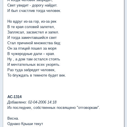
Свет увидит - дорогу найдет.
И был счастлив тогда человек.
Но вдруг из-за гор, из-за рек
В те края соловей залетел,
Заплясал, засвистел и запел.
И тогда замечтавшийся свет
Стал причиной множества бед:
Он за птицей пошел за моря
В чужеродные дали – края.
Ну , а дом там остался стоять
И мечтательных всех укорять.
Раз туда забредет человек,
То блуждать в темноте будет век.
АС-1314
Добавлено: 02-04-2006 14:18
Из последних, собственных посвящено "отговоркам".
Весна.
Однако Крыши текут