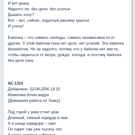
И вот дышу.
Надолго ли, без цели, без усилья
Дышать хочу?
Вот – вот, сейчас, вздохнув раскину крылья
И улечу!
Бабочка – это символ свободы, символ независимости от
других. У этой бабочки пока нет цели, нет усилий. Эта бабочка
беззаботна. Но не надолго, потому что у бабочки нет места,
чтобы закрыться от ветра, дождя, холода, и поэтому бабочка
без цели пока.
АС-1314
Добавлено: 02-04-2006 14:10
Иоивлева Александра
(Домашняя работа по Знаку)
Под горой у реки стоит дом,
Длинный, темный коридор в нем.
А в конце коридора – свет.
Он парит там уже тысячу лет.
А когда человек забредет,