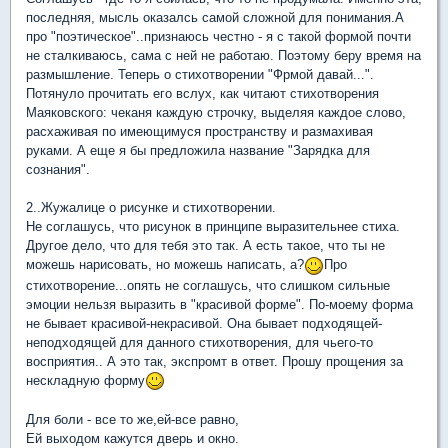
последняя, мысль оказалсь самой сложной для понимания.А
про "поэтическое"..признаюсь честно - я с такой формой почти
не сталкиваюсь, сама с ней не работаю. Поэтому беру время на
размышление. Теперь о стихотворении "Фрмой давай...".
Потянуло прочитать его вслух, как читают стихотворения
Маяковского: чеканя каждую строчку, выделяя каждое слово,
расхаживая по имеющимуся пространству и размахивая
руками. А еще я бы предложила название "Зарядка для
сознания".
2..Жужалице о рисунке и стихотворении.
Не соглашусь, что рисунок в принципе выразительнее стиха.
Другое дело, что для тебя это так. А есть такое, что ты не
можешь нарисовать, но можешь написать, а?
Про
стихотворение...опять не соглашусь, что слишком сильные
эмоции нельзя выразить в "красивой форме". По-моему форма
не бывает красивой-некрасивой. Она бывает подходящей-
неподходящей для данного стихотворения, для чьего-то
восприятия.. А это так, экспромт в ответ. Прошу прощения за
нескладную форму
Для боли - все то же,ей-все равно,
Ей выходом кажутся дверь и окно.