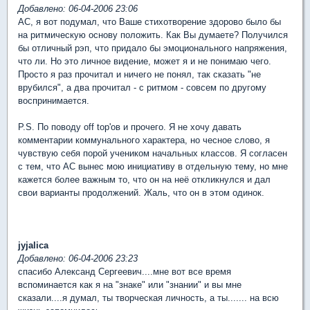
Добавлено: 06-04-2006 23:06
АС, я вот подумал, что Ваше стихотворение здорово было бы
на ритмическую основу положить. Как Вы думаете? Получился
бы отличный рэп, что придало бы эмоционального напряжения,
что ли. Но это личное видение, может я и не понимаю чего.
Просто я раз прочитал и ничего не понял, так сказать "не
врубился", а два прочитал - с ритмом - совсем по другому
воспринимается.
P.S. По поводу off top'ов и прочего. Я не хочу давать
комментарии коммунального характера, но чесное слово, я
чувствую себя порой учеником начальных классов. Я согласен
с тем, что АС вынес мою инициативу в отдельную тему, но мне
кажется более важным то, что он на неё откликнулся и дал
свои варианты продолжений. Жаль, что он в этом одинок.
jyjalica
Добавлено: 06-04-2006 23:23
спасибо Александ Сергеевич....мне вот все время
вспоминается как я на "знаке" или "знании" и вы мне
сказали....я думал, ты творческая личность, а ты....... на всю