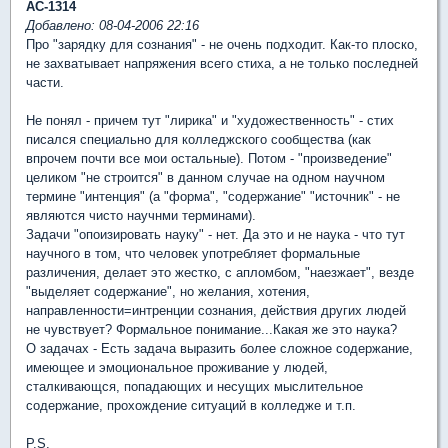
АС-1314
Добавлено: 08-04-2006 22:16
Про "зарядку для сознания" - не очень подходит. Как-то плоско,
не захватывает напряжения всего стиха, а не только последней
части.
Не понял - причем тут "лирика" и "художественность" - стих
писался специально для колледжского сообщества (как
впрочем почти все мои остальные). Потом - "произведение"
целиком "не строится" в данном случае на одном научном
термине "интенция" (а "форма", "содержание" "источник" - не
являются чисто научнми терминами).
Задачи "опоизировать науку" - нет. Да это и не наука - что тут
научного в том, что человек употребляет формальные
различения, делает это жестко, с апломбом, "наезжает", везде
"выделяет содержание", но желания, хотения,
направленности=интренции сознания, действия других людей
не чувствует? Формальное понимание...Какая же это наука?
О задачах - Есть задача выразить более сложное содержание,
имеющее и эмоциональное проживание у людей,
сталкивающся, попадающих и несущих мыслительное
содержание, прохождение ситуаций в колледже и т.п.
P.S.