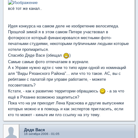
всё тот же канал..
Идея конкурса на самом деле не изобретение велосипеда.
Прошлой зимой я в этом самом Питере участвовал в
фотокроссе который финансировался местными фото-
печатными студиями, некоторыми публичными людьми которые
хотели пропиариться.
Спасибо Дяде Васе (обещал
)
Самые самые фото отпечатаем в журнале.
А к Управе нужно идти с чем то типо идеи одной из номинаций
аля "Виды Рязанского Района"... или что то такое. АС, вы с
ребятами с палатой при управе работаете, - можете
посоветовать?
Кстати, - как к развитию территории обращаюсь
- а за что
ещё в Рязанке возможно зацепиться?
Пока что на ум приходит Лена Краснова и другие выпускники
которых можно и в помощь и как экспертов пригласить, если
кто то может - киньте им плз ссылку на эту тему.
Дядя Вася
16 октября 2006 - 01:05