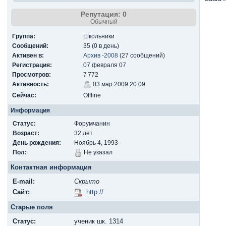
Репутация: 0
Обычный
Группа:
Школьники
Сообщений:
35 (0 в день)
Активен в:
Архив -2008
(27 сообщений)
Регистрация:
07 февраля 07
Просмотров:
7 772
Активность:
03 мар 2009 20:09
Сейчас:
Offline
Информация
Статус:
Форумчанин
Возраст:
32 лет
День рождения:
Ноябрь 4, 1993
Пол:
Не указал
Контактная информация
E-mail:
Скрыто
Сайт:
http://
Старые поля
Cтатус:
ученик шк. 1314