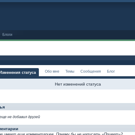
Блоги
Обо мне
Темы
Сообщения
Блог
Изменения статуса
Нет изменений статуса
ья
еще не добавил друзей
ментарии
не имеет еще комментариев. Почему бы не написать «Привет»?