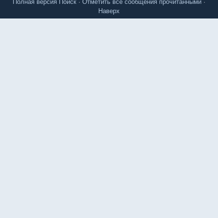
Полная версия
Поиск
·
Отметить все сообщения прочитанными
·
Наверх