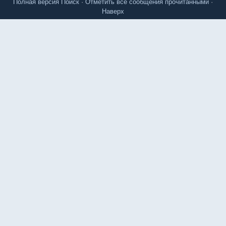
Полная версия
Поиск
·
Отметить все сообщения прочитанными
·
Наверх