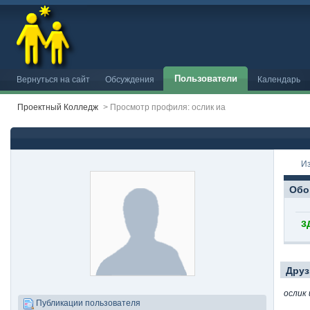
Пользователи
Вернуться на сайт
Обсуждения
Календарь
Проектный Колледж
>
Просмотр профиля: ослик иа
И
Обо
з
Друз
ослик 
Публикации пользователя