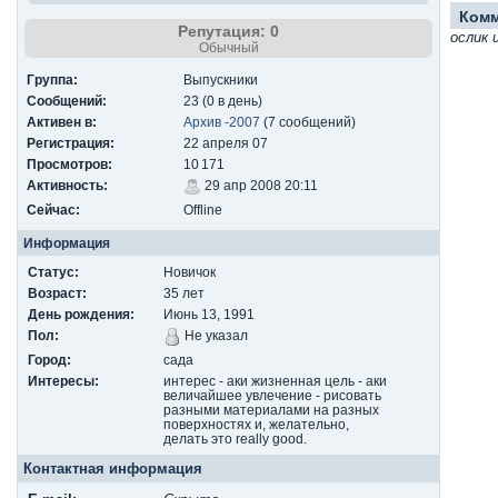
Ком
Репутация: 0
ослик 
Обычный
Группа:
Выпускники
Сообщений:
23 (0 в день)
Активен в:
Архив -2007
(7 сообщений)
Регистрация:
22 апреля 07
Просмотров:
10 171
Активность:
29 апр 2008 20:11
Сейчас:
Offline
Информация
Статус:
Новичок
Возраст:
35 лет
День рождения:
Июнь 13, 1991
Пол:
Не указал
Город:
сада
Интересы:
интерес - аки жизненная цель - аки
величайшее увлечение - рисовать
разными материалами на разных
поверхностях и, желательно,
делать это really good.
Контактная информация