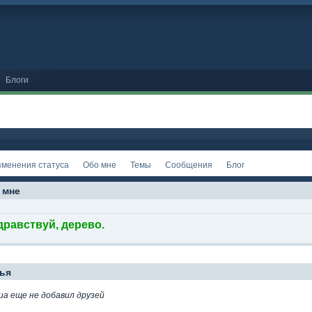
Блоги
зменения статуса
Обо мне
Темы
Сообщения
Блог
 мне
дравствуй, дерево.
ья
иа еще не добавил друзей