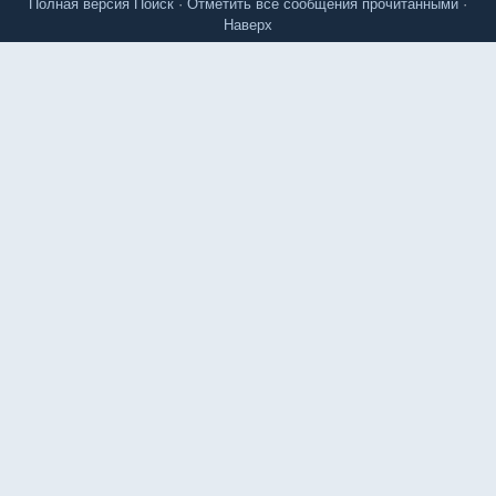
Полная версия
Поиск
·
Отметить все сообщения прочитанными
·
Наверх