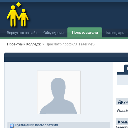
Пользователи
Вернуться на сайт
Обсуждения
Календарь
Проектный Колледж
>
Просмотр профиля: FraerMeS
Друз
Fraer
Ком
Публикации пользователя
FraerM