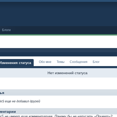
Блоги
Обо мне
Темы
Сообщения
Блог
Изменения статуса
Нет изменений статуса
ья
MeS еще не добавил друзей
ментарии
eS не имеет еще комментариев. Почему бы не написать «Привет»?