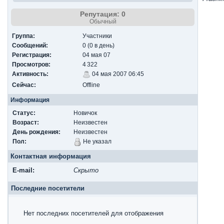
Репутация: 0
Обычный
Группа:
Участники
Сообщений:
0 (0 в день)
Регистрация:
04 мая 07
Просмотров:
4 322
Активность:
04 мая 2007 06:45
Сейчас:
Offline
Информация
Статус:
Новичок
Возраст:
Неизвестен
День рождения:
Неизвестен
Пол:
Не указал
Контактная информация
E-mail:
Скрыто
Последние посетители
Нет последних посетителей для отображения