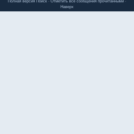
Полная версия
Поиск
·
Отметить все сообщения прочитанными
·
Наверх