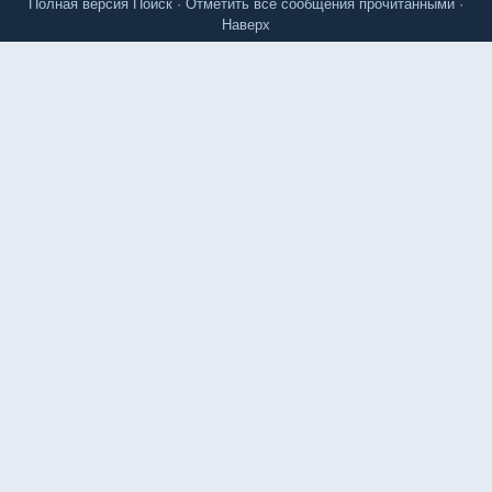
Полная версия
Поиск
·
Отметить все сообщения прочитанными
·
Наверх