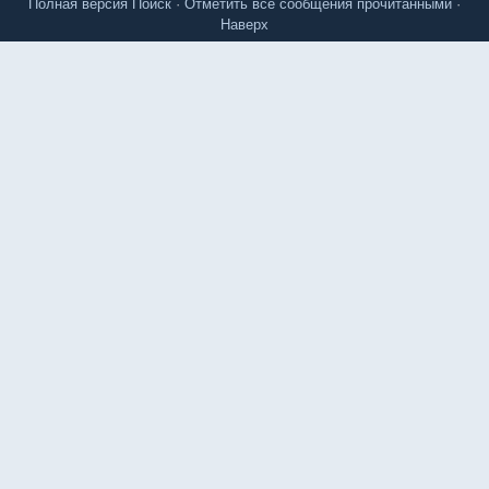
Полная версия
Поиск
·
Отметить все сообщения прочитанными
·
Наверх