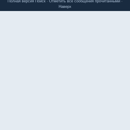
Полная версия
Поиск
·
Отметить все сообщения прочитанными
·
Наверх