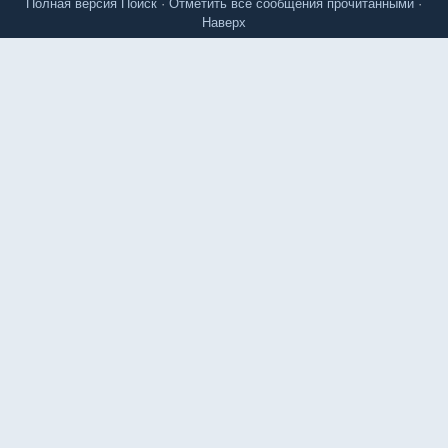
Полная версия
Поиск
·
Отметить все сообщения прочитанными
·
Наверх