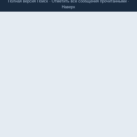
Полная версия
Поиск
·
Отметить все сообщения прочитанными
·
Наверх