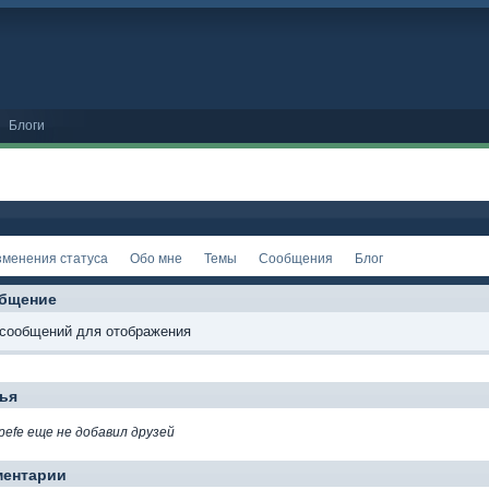
Блоги
зменения статуса
Обо мне
Темы
Сообщения
Блог
бщение
 сообщений для отображения
ья
pefe еще не добавил друзей
ментарии