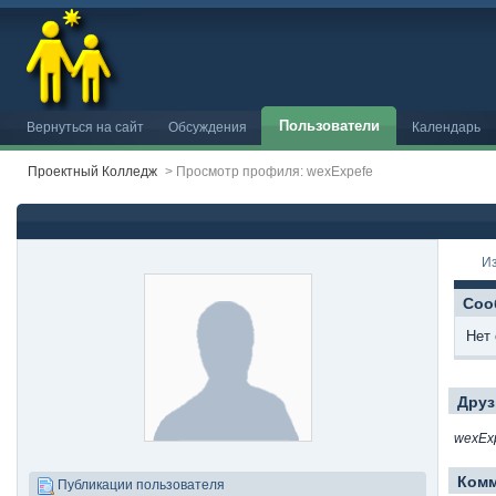
Пользователи
Вернуться на сайт
Обсуждения
Календарь
Проектный Колледж
>
Просмотр профиля: wexExpefe
И
Соо
Нет
Друз
wexEx
Ком
Публикации пользователя