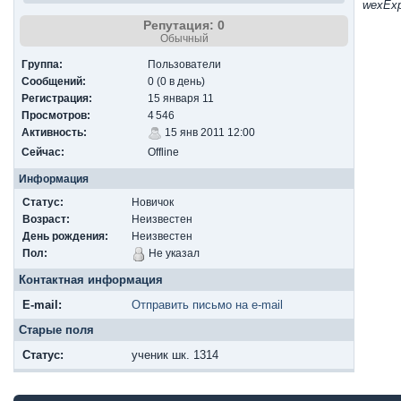
wexExp
Репутация: 0
Обычный
Группа:
Пользователи
Сообщений:
0 (0 в день)
Регистрация:
15 января 11
Просмотров:
4 546
Активность:
15 янв 2011 12:00
Сейчас:
Offline
Информация
Статус:
Новичок
Возраст:
Неизвестен
День рождения:
Неизвестен
Пол:
Не указал
Контактная информация
E-mail:
Отправить письмо на e-mail
Старые поля
Cтатус:
ученик шк. 1314