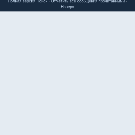
Полная версия
Поиск
·
Отметить все сообщения прочитанными
·
Наверх