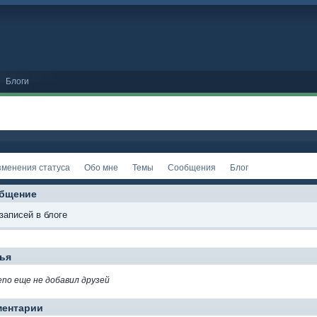
Блоги
зменения статуса
Обо мне
Темы
Сообщения
Блог
бщение
записей в блоге
ья
eno еще не добавил друзей
ментарии