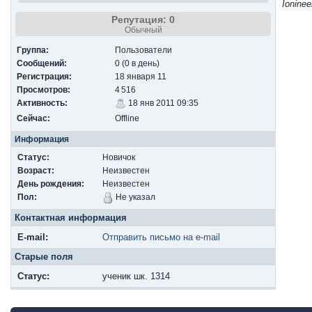
Ionine
Репутация: 0
Обычный
Группа:
Пользователи
Сообщений:
0 (0 в день)
Регистрация:
18 января 11
Просмотров:
4 516
Активность:
18 янв 2011 09:35
Сейчас:
Offline
Информация
Статус:
Новичок
Возраст:
Неизвестен
День рождения:
Неизвестен
Пол:
Не указал
Контактная информация
E-mail:
Отправить письмо на e-mail
Старые поля
Cтатус:
ученик шк. 1314