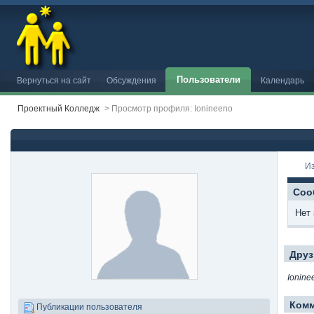
Пользователи
Вернуться на сайт
Обсуждения
Календарь
Проектный Колледж
>
Просмотр профиля: Ionineeno
И
Соо
Нет 
Друз
Ionine
Ком
Публикации пользователя