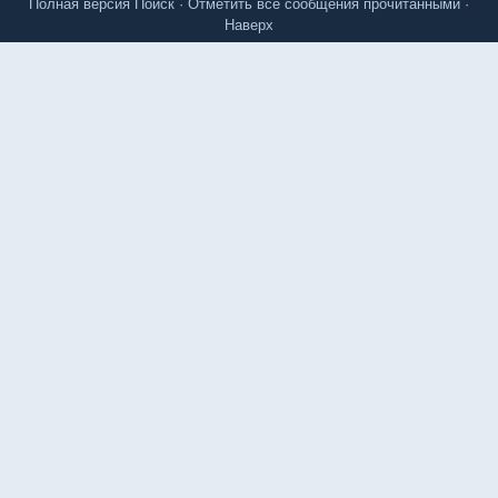
Полная версия
Поиск
·
Отметить все сообщения прочитанными
·
Наверх