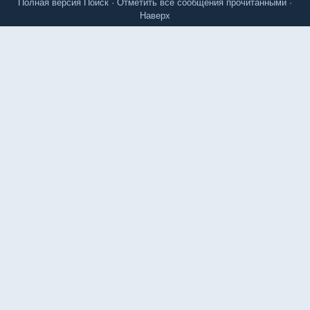
Полная версия
Поиск
·
Отметить все сообщения прочитанными
·
Наверх