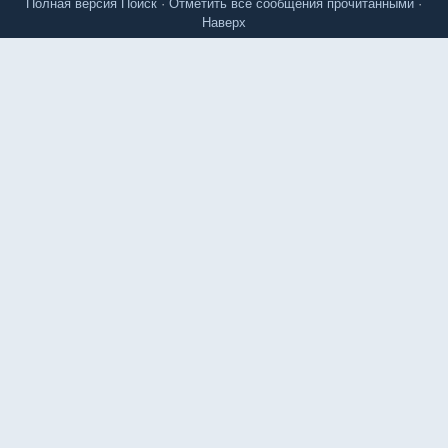
Полная версия
Поиск
·
Отметить все сообщения прочитанными
·
Наверх