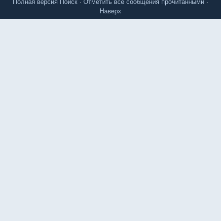
Полная версия
Поиск
·
Отметить все сообщения прочитанными
·
Наверх