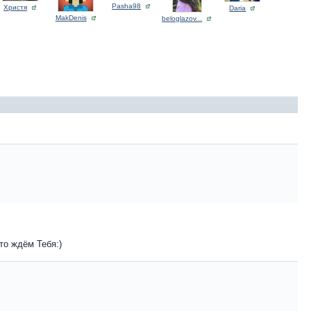
Pasha98
Христя
Daria
MakDenis
beloglazov...
то ждём Тебя:)