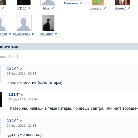
Вадимыч
В
1314*
Alise
лисенок
ИваняR
колов
pavel-klimov
Alexandr
ментарии
ица 1 из 1
1314*
23 фев 2011 - 00:38
неа, ничего. не было гитары)
1314*
22 фев 2011 - 01:04
Катерина, напиши в теме гитары, придёшь завтра, или нет) вообще-
1314*
06 фев 2011 - 22:33
да я уже поняла:)