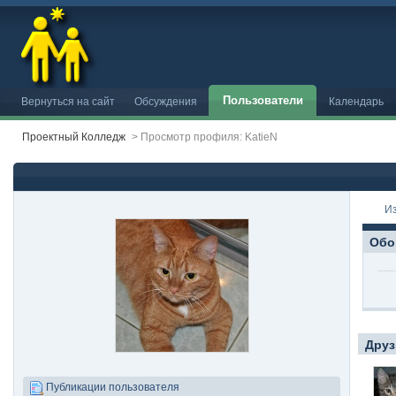
Пользователи
Вернуться на сайт
Обсуждения
Календарь
Проектный Колледж
>
Просмотр профиля: KatieN
И
Обо
Друз
Публикации пользователя