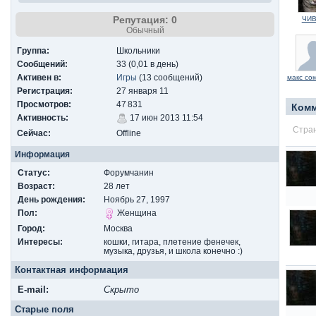
Репутация: 0
ЧИ
Обычный
Группа:
Школьники
Сообщений:
33 (0,01 в день)
Активен в:
Игры
(13 сообщений)
макс со
Регистрация:
27 января 11
Просмотров:
47 831
Ком
Активность:
17 июн 2013 11:54
Стран
Сейчас:
Offline
Информация
Статус:
Форумчанин
Возраст:
28 лет
День рождения:
Ноябрь 27, 1997
Пол:
Женщина
Город:
Москва
Интересы:
кошки, гитара, плетение фенечек,
музыка, друзья, и школа конечно :)
Контактная информация
E-mail:
Скрыто
Старые поля