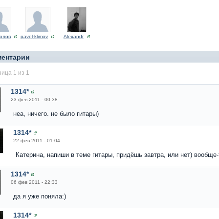
колов
pavel-klimov
Alexandr
ментарии
ица 1 из 1
1314*
23 фев 2011 - 00:38
неа, ничего. не было гитары)
1314*
22 фев 2011 - 01:04
Катерина, напиши в теме гитары, придёшь завтра, или нет) вообще-
1314*
06 фев 2011 - 22:33
да я уже поняла:)
1314*