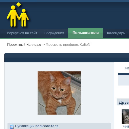
Пользователи
Вернуться на сайт
Обсуждения
Календарь
Проектный Колледж
>
Просмотр профиля: KatieN
И
Друз
Публикации пользователя
ЧИ