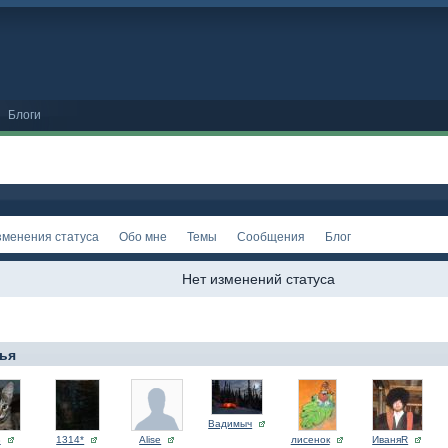
Блоги
зменения статуса
Обо мне
Темы
Сообщения
Блог
Нет изменений статуса
ья
Вадимыч
В
1314*
Alise
лисенок
ИваняR