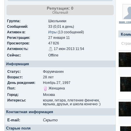
Репутация: 0
Обычный
Группа:
Школьники
макс со
Сообщений:
33 (0,01 в день)
Активен в:
Игры
(13 сообщений)
Ком
Регистрация:
27 января 11
Просмотров:
47 826
Стран
Активность:
17 июн 2013 11:54
Сейчас:
Offline
Информация
Статус:
Форумчанин
Возраст:
28 лет
День рождения:
Ноябрь 27, 1997
Пол:
Женщина
Город:
Москва
Интересы:
кошки, гитара, плетение фенечек,
музыка, друзья, и школа конечно :)
Контактная информация
E-mail:
Скрыто
Старые поля