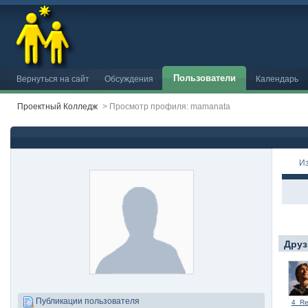
Пользователи
Вернуться на сайт
Обсуждения
Календарь
Проектный Колледж
>
Просмотр профиля: mamanata
И
Друз
Публикации пользователя
4_Re