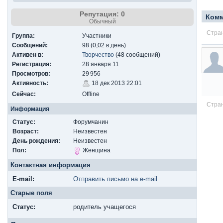
Репутация: 0
Ком
Обычный
Стран
Группа:
Участники
Сообщений:
98 (0,02 в день)
Активен в:
Творчество
(48 сообщений)
Регистрация:
28 января 11
Просмотров:
29 956
Активность:
18 дек 2013 22:01
Сейчас:
Offline
Стран
Информация
Статус:
Форумчанин
Возраст:
Неизвестен
День рождения:
Неизвестен
Пол:
Женщина
Контактная информация
E-mail:
Отправить письмо на e-mail
Старые поля
Cтатус:
родитель учащегося