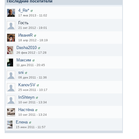
Последние посетители
4_Re*
17 янв 2013 - 11:02
Гость
21 окт 2012 - 19:01
ИваняR
18 апр 2012 - 18:19
Dasha2010
26 фев 2012 - 17:28
Максим
11 дек 2011 - 20:45
sni
06 дек 2011 - 11:36
KanovSV
25 ноя 2011 - 10:17
InShteyn
10 окт 2011 - 13:34
Настёна
10 окт 2011 - 13:24
Елена
15 июн 2011 - 11:57