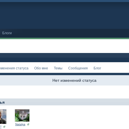
Блоги
зменения статуса
Обо мне
Темы
Сообщения
Блог
Нет изменений статуса
ья
Natalya
*