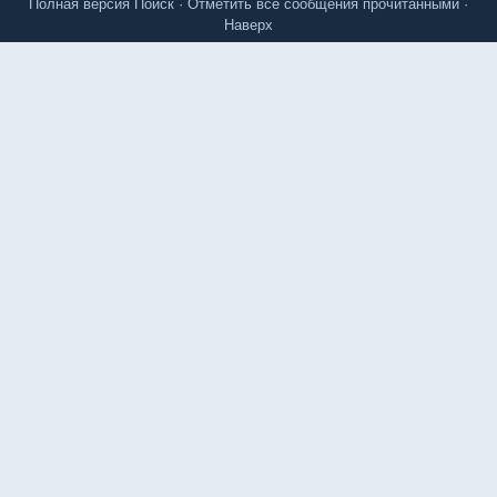
Полная версия
Поиск
·
Отметить все сообщения прочитанными
·
Наверх